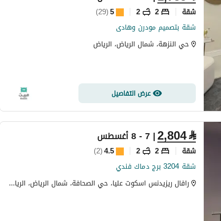
شقة
2
2
5
(
29
)
شقة بتصميم مودرن وهادى
حي النزهة، شمال الرياض، الرياض
عرض التفاصيل
2,804
⃁
| 7 - 8 أغسطس
شقة
2
2
4.5
(
2
)
شقة 3204 برج دماك فندي
رافال ريزيدنس اسكوت عليا، حي الصحافة، شمال الرياض، الرياض