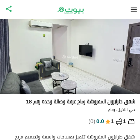
شقق طرابزون المفروشة رماح غرفة وصالة وحدة رقم 18
حي النخيل، رماح
⃁
218
ليلة
)
0
(
0.0
1
1
التفاصيل
الاماكن القريبة
معلومات وزارة السياحة
شقق طرابزون المفروشة تتميز بمساحات واسعة وتصميم مريح 