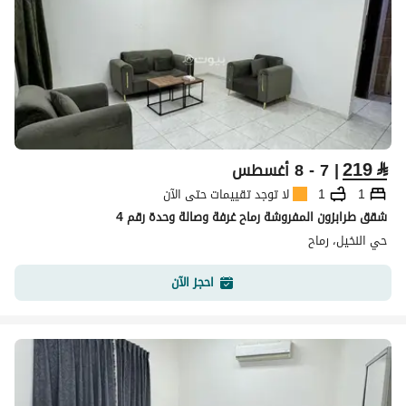
219
⃁
| 7 - 8 أغسطس
1
1
لا توجد تقييمات حتى الآن
شقق طرابزون المفروشة رماح غرفة وصالة وحدة رقم 4
حي النخيل، رماح
احجز الآن