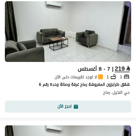
219
⃁
| 7 - 8 أغسطس
1
1
لا توجد تقييمات حتى الآن
شقق طرابزون المفروشة رماح غرفة وصالة وحدة رقم 6
حي النخيل، رماح
احجز الآن