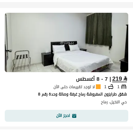
219
⃁
| 7 - 8 أغسطس
1
1
لا توجد تقييمات حتى الآن
شقق طرابزون المفروشة رماح غرفة وصالة وحدة رقم 8
حي النخيل، رماح
احجز الآن