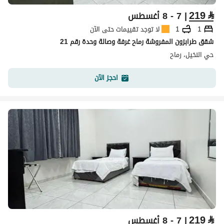
219
⃁
| 7 - 8 أغسطس
1
1
لا توجد تقييمات حتى الآن
شقق طرابزون المفروشة رماح غرفة وصالة وحدة رقم 21
حي النخيل، رماح
احجز الآن
219
⃁
| 7 - 8 أغسطس