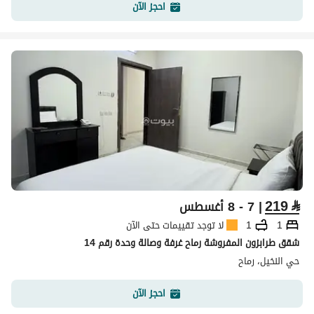
احجز الآن
219
⃁
| 7 - 8 أغسطس
1
1
لا توجد تقييمات حتى الآن
شقق طرابزون المفروشة رماح غرفة وصالة وحدة رقم 14
حي النخيل، رماح
احجز الآن