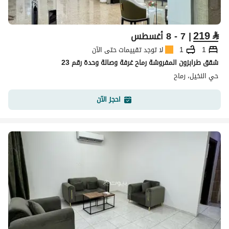
219
⃁
| 7 - 8 أغسطس
1
1
لا توجد تقييمات حتى الآن
شقق طرابزون المفروشة رماح غرفة وصالة وحدة رقم 23
حي النخيل، رماح
احجز الآن