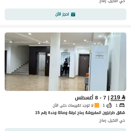
حي النخيل، رماح
احجز الآن
219
⃁
| 7 - 8 أغسطس
1
1
لا توجد تقييمات حتى الآن
شقق طرابزون المفروشة رماح غرفة وصالة وحدة رقم 15
حي النخيل، رماح