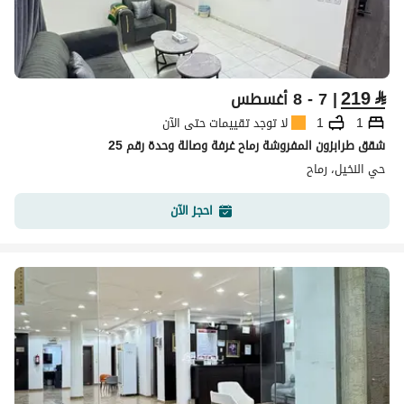
219
⃁
| 7 - 8 أغسطس
1
1
لا توجد تقييمات حتى الآن
شقق طرابزون المفروشة رماح غرفة وصالة وحدة رقم 25
حي النخيل، رماح
احجز الآن