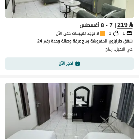
219
⃁
| 7 - 8 أغسطس
1
1
لا توجد تقييمات حتى الآن
شقق طرابزون المفروشة رماح غرفة وصالة وحدة رقم 24
حي النخيل، رماح
احجز الآن