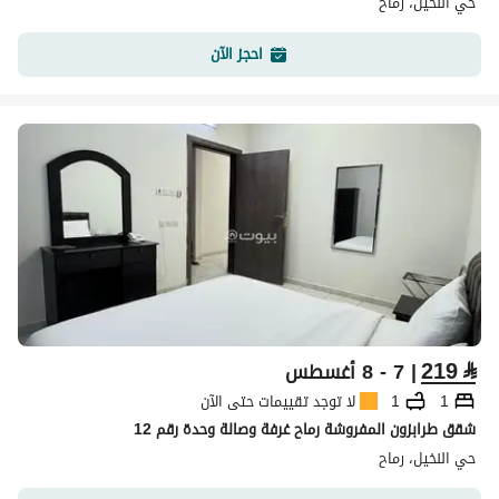
حي النخيل، رماح
احجز الآن
219
⃁
| 7 - 8 أغسطس
1
1
لا توجد تقييمات حتى الآن
شقق طرابزون المفروشة رماح غرفة وصالة وحدة رقم 12
حي النخيل، رماح