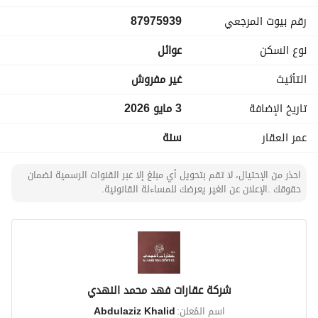
نخبة من المطاعم والكافيهات العالمية. 
رقم بيوت المرجعي
87975939
موقع استراتيجي يسهل التنقل بين مدينتي الدمام والخبر. 
نوع السكن
عوائل
تفاصيل الفيلا:
التأثيث
غير مفروش
تم توزيع المساحات بذكاء لتلبي تطلعات العائلات الباحثة عن 
"الشراحة" والرفاهية:
تاريخ الإضافة
3 مايو 2026
عمر العقار
سنة
الدور الأرضي (منطقة الضيافة):
مجلس رجال بلمسات عصرية مع مغاسل ودورة مياه. 
احذر من الإحتيال، لا تقم بتحويل أي مبلغ إلا عبر القنوات الرسمية لضمان
حقوقك .الإعلان عن الغير يعرضك للمساءلة القانونية.
مجلس نساء مستقل يوفر خصوصية تامة مع دورة مياه خاصة 
ومغاسل. 
مطبخ راكب بتصميم حديث وجاهز للاستخدام. 
الدور الأول (منطقة النوم والاسترخاء):
جناح رئيسي (Master Bedroom) بمساحة واسعة جداً. 
شركة عقارات فهد محمد النهدي
غرفة نوم ماستر إضافية (جناح صغير). 
اسم المُعلن:
Abdulaziz Khalid