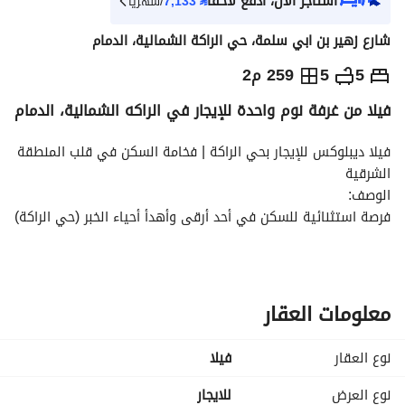
استأجر الآن، ادفع لاحقاً
⃁
7,133
/شهرياً
شارع زهير بن ابي سلمة، حي الراكة الشمالية، الدمام
⃁
80,000
سنوياً
5
5
259 م2
فيلا من غرفة نوم واحدة للإيجار في الراكه الشمالية، الدمام
يص الإعلان
الاماكن القريبة
فيلا ديبلوكس للإيجار بحي الراكة | فخامة السكن في قلب المنطقة 
الشرقية
الوصف:
فرصة استثنائية للسكن في أحد أرقى وأهدأ أحياء الخبر (حي الراكة)
حيث يجتمع الموقع الاستراتيجي مع جودة الحياة فيلا شبه جديدة 
(عمرها 8 أشهر فقط) مصممة لتوفر لك ولعائلتك أقصى درجات 
الراحة والخصوصية بمواصفات عصرية. 
معلومات العقار
الموقع المميز:
تقع الفيلا في منطقة هادئة وراقية جداً بجوار فندق كارلتون 
نوع العقار
فیلا
المعيبد وتتميز بقربها من:
ملعب أرامكو والواجهة البحرية (بحر الراكة). 
نوع العرض
للايجار