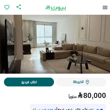
الخريطة
اطلب فيديو
⃁
80,000
سنوياً