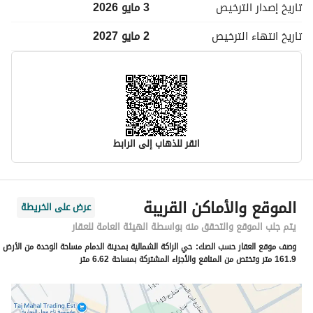
تاريخ إصدار
الترخيص
3 مايو 2026
تاريخ انتهاء
الترخيص
2 مايو 2027
انقر للذهاب إلى الرابط
معلومات مسؤول الإعلان
الموقع والأماكن القريبة
عرض على الخريطة
اسم المسؤول
عبدالعزيز خالد محمد الملاء
يتم جلب الموقع والتحقق منه بواسطة الهيئة العامة للعقار
وصف موقع العقار حسب الصك:
حي الراكة الشمالية بمدينة الدمام مساحة الوحدة من الأرض
رقم المسؤول
0502505555
161.9 متر وتختص من المنافع والأجزاء المشتركة بمساحة 6.62 متر
الموقع