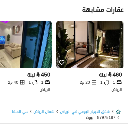
عقارات مشابهة
⃁
450
⃁
460
ليلة
ليلة
1
1
20 م2
1
1
40 م2
الرياض
الرياض
شقق للايجار اليومي في الرياض
شمال الرياض
حي الملقا
87975197 - بيوت