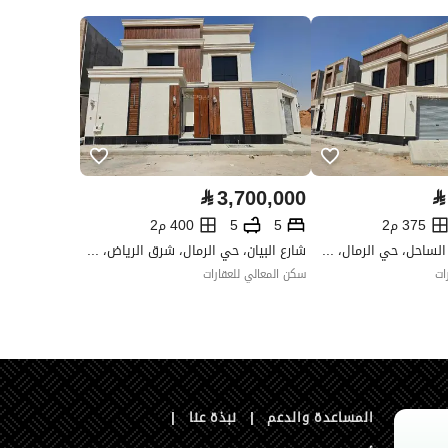
العقار مرهون
لا
العقار مقيد
لا
رقم الأرض
4488/1
ملاحظات
-
ت التواصل الإجتماعي ،الإذاعة ،أخرى
⃁
3,700,000
⃁
375 م2
5
5
400 م2
شارع شارع وادي الساحل، حي الرمال، شرق الرياض، الرياض
شارع البيان، حي الرمال، شرق الرياض، الرياض
ات
سكن المعالي للعقارات
المساعدة والدعم
|
نبذة عنا
|