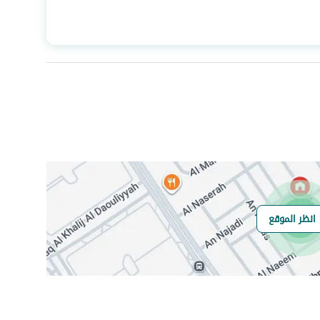
المساحة
420
عدد الغرف
10
انظر الموقع
هل يوجد اي التزام
مرهون
على العقار ؟
مطابقة لكود البناء
-
السعودي