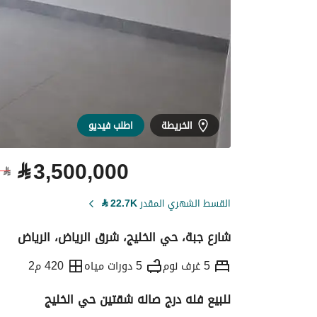
الخريطة
اطلب فيديو
⃁
3,500,000
⃁
القسط الشهري المقدر
22.7K
⃁
شارع جبة، حي الخليج، شرق الرياض، الرياض
5 غرف نوم
5 دورات مياه
420 م2
للبيع فله درج صاله شقتين حي الخليج
التفاصيل
معلومات ترخيص الإعلان
حاسبة ا