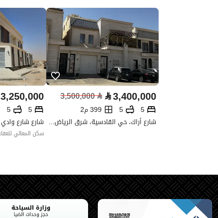
واجهة العقار
جنوبية
حدود واطوال العقار
-
الضمانات والمدة
-
قنوات الاعلان
منصة مرخصة ،لوحة اعلانية ،منصا
3,250,000
⃁
3,400,000
3,500,000
⃁
حدود العقار/الملكية
5
5
399 م2
5
5
شارع أراك، حي القادسية، شرق الرياض، الرياض
الشمالي
سكن المعالي للعقار
الشرقي
الغربي
الجنوبي