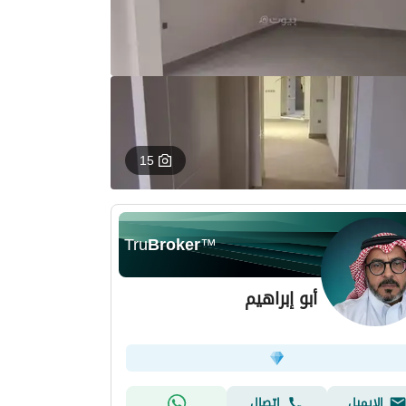
15
Tru
Broker
™
أبو إبراهيم
الإيميل
اتصال