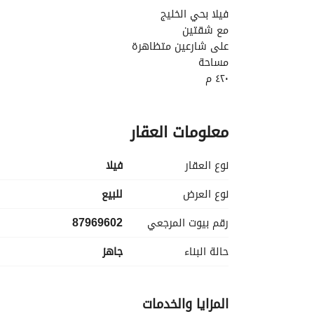
فيلا بحي الخليج
مع شقتين
على شارعين متظاهرة
مساحة
٤٢٠ م
تفاصيل الفيلا
معلومات العقار
ملحق خارجي
مجلس + صالة طعام رجال
صالتين استقبال داخلية
نوع العقار
فیلا
وغرفة كبار سن
الدور الأول
نوع العرض
للبيع
٣ غرف ماستر
رقم بيوت المرجعي
87969602
مصعد
غازي مركزي
حالة البناء
جاهز
بناء شخصي
الشقق
المزايا والخدمات
غرفتين وصالة