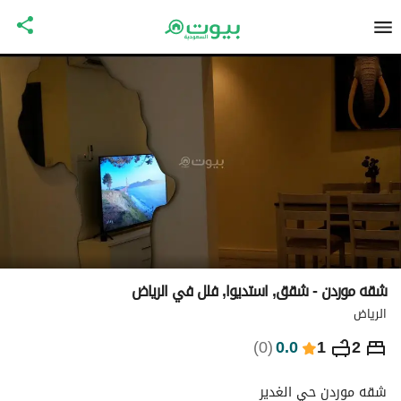
شقه موردن - شقق, استديوا, فلل في الرياض
الرياض
⃁
549
ليلة
)
0
(
0.0
1
2
التفاصيل
الاماكن القريبة
معلومات وزارة السياحة
شقه موردن حي الغدير