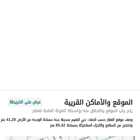
رقم المسؤول
0597000666
الموقع
المنطقة
منطقة مكة المكرمة
المدينة
جدة
الحي
النعيم
اسم الشارع
اركوان الرومي
الرمز البريدي
23526
الموقع والأماكن القريبة
عرض على الخريطة
رقم المبنى
8850
يتم جلب الموقع والتحقق منه بواسطة الهيئة العامة للعقار
وصف موقع العقار حسب الصك:
حي النعيم بمدينة جدة مساحة الوحدة من الأرض 41.28 متر
الرقم الاضافي
3014
وتختص من المنافع والأجزاء المشتركة بمساحة 85.42 متر
خط العرض
21.6191508186496