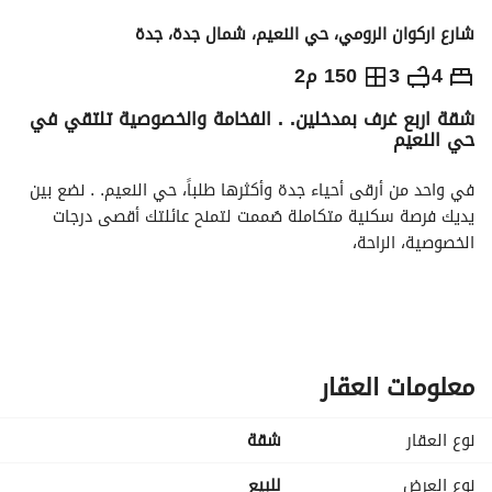
شارع اركوان الرومي، حي النعيم، شمال جدة، جدة
800,000
⃁
4
3
150 م2
شقة اربع غرف بمدخلين. . الفخامة والخصوصية تلتقي في
التفاصيل
معلومات ترخيص الإعلان
حاسبة التمويل
حي النعيم
في واحد من أرقى أحياء جدة وأكثرها طلباً، حي النعيم. . نضع بين 
يديك فرصة سكنية متكاملة صُممت لتمنح عائلتك أقصى درجات 
الخصوصية، الراحة،
تفاصيل الشقة (التميز في كل زاوية):
مدخلين مستقلين واجهة أمامية 4 غرف واسعة غرفة خادمة صالة 
معيشة مطبخ مستقل 3 دورات مياه
معلومات العقار
خدمات تضمن استقلاليتك وراحتك:
موقف سيارة خاص ومظلل. 
نوع العقار
شقة
خزان مياه مستقل كلياً (علوي وسفلي) لضمان وفرة المياه دائماً. 
عداد كهرباء خاص ومنفصل. 
نوع العرض
للبيع