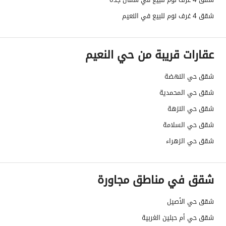
واجهة العقار
غربية
شقق 4 غرف نوم للبيع في النعيم
حدود واطوال العقار
-
عقارات قريبة من حي النعيم
الضمانات والمدة
-
شقق حي النهضة
قنوات الاعلان
منصة مرخصة ،منصات التواصل الإجتماعي 
شقق حي المحمدية
هل يوجد اي التزام على
لايوجد
شقق حي النزهة
العقار ؟
شقق حي السلامة
مطابقة لكود البناء
Yes
شقق حي الزهراء
السعودي
شقق في مناطق مجاورة
العقار مرهون
لا
شقق حي الأصيل
العقار مقيد
لا
شقق حي أم حبلين الغربية