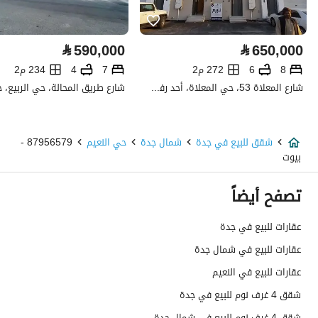
كهرباء
نعم
⃁
590,000
⃁
650,000
صرف صحي
نعم
8
6
272 م2
7
4
234 م2
شارع المعلاة 53، حي المعلاة، أحد رفيدة
هاتف
نعم
الياف ضوئية
نعم
شقق للبيع في جدة
شمال جدة
حي النعيم
87956579 -
بيوت
تفاصيل اضافية
تصفح أيضاً
عمر العقار
جديد
عقارات للبيع في جدة
عرض الشارع
0
عقارات للبيع في شمال جدة
رقم المخطط
40 / ب
عقارات للبيع في النعيم
شقق 4 غرف نوم للبيع في جدة
رقم صك الملكية
382045001025
شقق 4 غرف نوم للبيع في شمال جدة