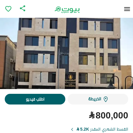
الخريطة
اطلب فيديو
⃁
800,000
القسط الشهري المقدر
5.2K
⃁