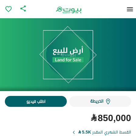
الخريطة
اطلب فيديو
⃁
850,000
القسط الشهري المقدر
5.5K
⃁