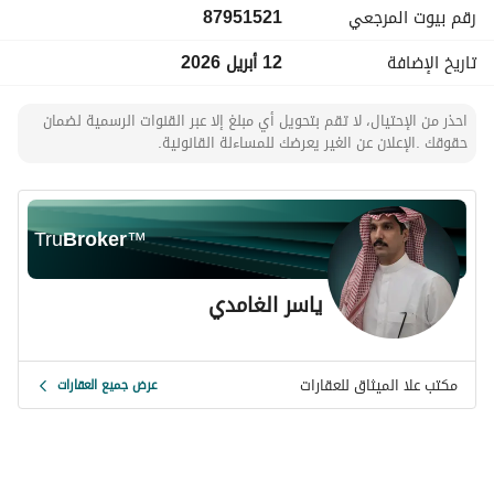
رقم بيوت المرجعي
87951521
هذه ليست مجرد أرض، بل فرصة لبناء مستقبل واستثمار مضمون 
في منطقة تتطور بسرعة. 
تاريخ الإضافة
12 أبريل 2026
تواصل معي اليوم للحصول على التفاصيل الكاملة أو لحجز موعد 
للمعاينة – الفرص المميزة لا تنتظر!
احذر من الإحتيال، لا تقم بتحويل أي مبلغ إلا عبر القنوات الرسمية لضمان
حقوقك .الإعلان عن الغير يعرضك للمساءلة القانونية.
Tru
Broker
™
ياسر الغامدي
مكتب علا الميثاق للعقارات
عرض جميع العقارات