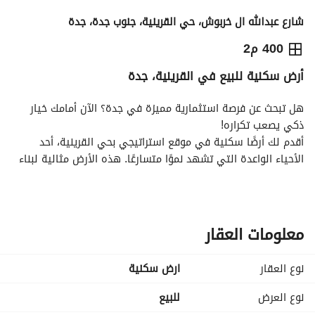
شارع عبدالله ال خربوش، حي القرينية، جنوب جدة، جدة
850,000
⃁
400 م2
أرض سكنية للبيع في القرينية، جدة
التفاصيل
معلومات ترخيص الإعلان
حاسبة التمويل
هل تبحث عن فرصة استثمارية مميزة في جدة؟ الآن أمامك خيار 
ذكي يصعب تكراره!
أقدم لك أرضًا سكنية في موقع استراتيجي بحي القرينية، أحد 
الأحياء الواعدة التي تشهد نموًا متسارعًا. هذه الأرض مثالية لبناء 
منزل أحلامك أو لتنفيذ مشروع سكني مربح. 
الموقع: القرينية – جدة
المساحة: 400 متر مربع
السعر: 850,000 ريال سعودي
معلومات العقار
ما يميز الأرض:
موقع حيوي قريب من الخدمات الأساسية
نوع العقار
ارض سكنية
توفر الكهرباء والمياه، مما يتيح لك البدء بالبناء فورًا
بيئة مناسبة للعائلات مع طابع مجتمعي مريح
نوع العرض
للبيع
سهولة الوصول إلى الطرق الرئيسية والمرافق