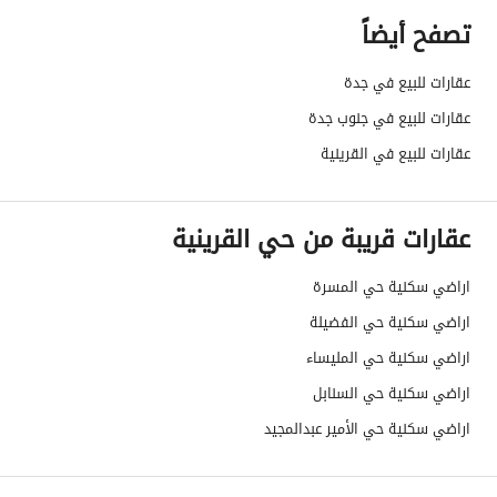
تصفح أيضاً
رقم صك الملكية
998491000303
عقارات للبيع في جدة
واجهة العقار
شمالية
عقارات للبيع في جنوب جدة
حدود واطوال العقار
-
عقارات للبيع في القرينية
الضمانات والمدة
-
عقارات قريبة من حي القرينية
قنوات الاعلان
منصة مرخصة ،لوحة اعلانية ،منصات التواص
اراضي سكنية حي المسرة
هل يوجد اي التزام على
لا يوجد
اراضي سكنية حي الفضيلة
العقار ؟
اراضي سكنية حي المليساء
مطابقة لكود البناء
-
اراضي سكنية حي السنابل
السعودي
اراضي سكنية حي الأمير عبدالمجيد
العقار مرهون
لا