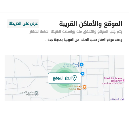
اسم الشارع
عبدالله ال خربوش
الرمز البريدي
22624
الموقع والأماكن القريبة
عرض على الخريطة
رقم المبنى
3807
يتم جلب الموقع والتحقق منه بواسطة الهيئة العامة للعقار
وصف موقع العقار حسب الصك:
حي القرينية بمدينة جدة .
الرقم الاضافي
7432
خط العرض
21.298713559912706
خط الطول
39.24503748994402
انظر الموقع
تفاصيل العقار
نوع الإعلان
للبيع
استخدام العقار
-
نوع العقار
اراضي سكنية