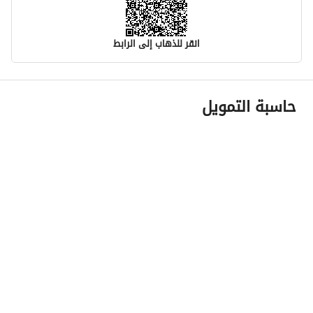
انقر للذهاب إلى الرابط
معلومات مسؤول الإعلان
حاسبة التمويل
اسم المسؤول
ياسر بن صالح بن فالح الغامدي
رقم المسؤول
0505779029
الموقع
المنطقة
منطقة مكة المكرمة
المدينة
جدة
الحي
القرينية