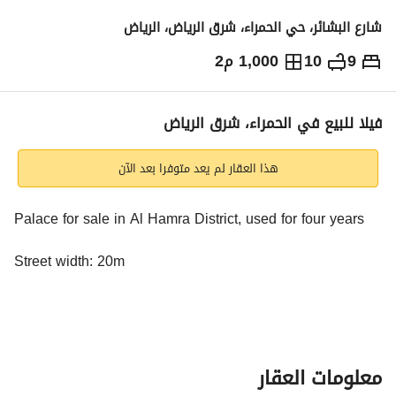
شارع البشائر، حي الحمراء، شرق الرياض، الرياض
9
10
1,000 م2
12,500,000
⃁
التفاصيل
معلومات ترخيص الإعلان
حاسبة التمويل
فيلا للبيع في الحمراء، شرق الرياض
هذا العقار لم يعد متوفرا بعد الآن
Palace for sale in Al Hamra District, used for four years
Street width: 20m
In the best location in Al-Hamra District
Consists of:
معلومات العقار
Ground Floor: External Annex, Kitchen, and Washbasins 