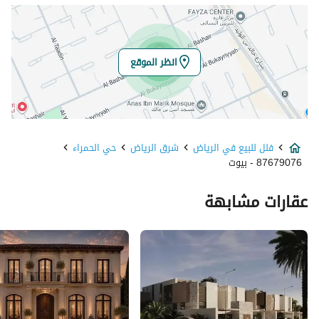
خط العرض
24.774925096034618
خط الطول
46.74906270216482
انظر الموقع
تفاصيل العقار
نوع الإعلان
للبيع
فلل للبيع في الرياض
شرق الرياض
حي الحمراء
استخدام العقار
-
87679076 - بيوت
نوع العقار
فلل
عقارات مشابهة
السعر
12500000
المساحة
1000
عدد الغرف
9