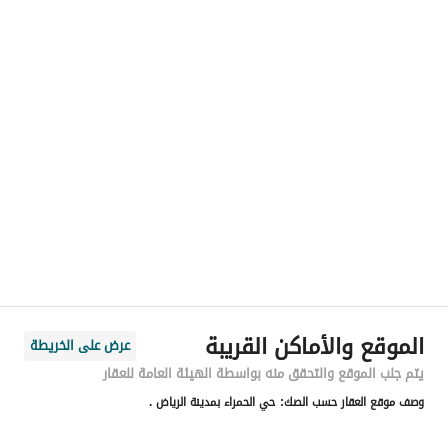
رقم المسؤول
-
الموقع
المنطقة
منطقة الرياض
المدينة
الرياض
الحي
الحمراء
اسم الشارع
البشائر
الرمز البريدي
13216
الموقع والأماكن القريبة
عرض على الخريطة
رقم المبنى
3733
يتم جلب الموقع والتحقق منه بواسطة الهيئة العامة للعقار
وصف موقع العقار حسب الصك:
حي الحمراء بمدينة الرياض .
الرقم الاضافي
7576