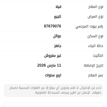
with Bathroom
نوع العقار
فیلا
Living room for men and Guest room for men with 
Bathroom
نوع العرض
للبيع
Living room for women and Guest room for women with 
رقم بيوت المرجعي
87679076
Bathroom
Hall, Kitchen, and Bathroom
نوع السكن
عوائل
Gebo: Dressing room, Swimming pool, Bathroom, and 
Kitchen
حالة البناء
جاهز
First Floor: Seven bedrooms, Hall, Kitchen, and Living 
التأثيث
غير مفروش
room
تاريخ الإضافة
11 مارس 2026
Second Floor: Two rooms for maids and Roof with private 
عمر العقار
اربع سنوات
stairs
احذر من الإحتيال، لا تقم بتحويل أي مبلغ إلا عبر القنوات الرسمية لضمان
Driver's room from outside
حقوقك .الإعلان عن الغير يعرضك للمساءلة القانونية.