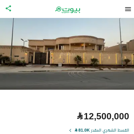
⃁
12,500,000
القسط الشهري المقدر
81.0K
⃁