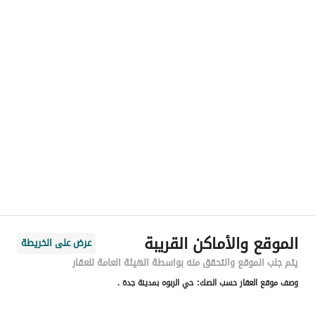
رقم المسؤول
-
الموقع
المنطقة
منطقة مكة المكرمة
المدينة
جدة
الحي
الربوة
اسم الشارع
علي المنصوري
الرمز البريدي
23448
الموقع والأماكن القريبة
عرض على الخريطة
رقم المبنى
5141
يتم جلب الموقع والتحقق منه بواسطة الهيئة العامة للعقار
وصف موقع العقار حسب الصك:
حي الربوه بمدينة جدة .
الرقم الاضافي
7543