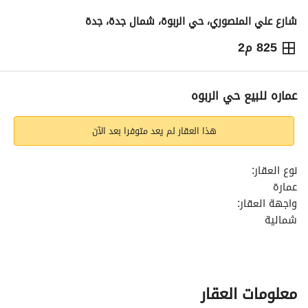
شارع علي المنصوري، حي الربوة، شمال جدة، جدة
825 م2
4,000,000
⃁
التفاصيل
معلومات ترخيص الإعلان
حاسبة التمويل
عماره للبيع حي الربوه
هذا العقار لم يعد متوفرا بعد الآن
نوع العقار:
عمارة
واجهة العقار:
شمالية
عدد الغرف:
24
عرض الشارع:
12 متر
معلومات العقار
خدمات العقار: