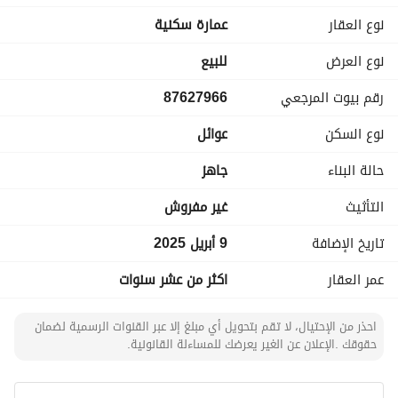
كهرباء، مياه، صرف صحي، هاتف، ألياف ضوئية
نوع العقار
عمارة سكنية
مساحة العقار:
825 متر مربع
نوع العرض
للبيع
عمر العقار:
رقم بيوت المرجعي
87627966
أكثر من عشر سنوات
نوع السكن
عوائل
حالة البناء
جاهز
التأثيث
غير مفروش
تاريخ الإضافة
9 أبريل 2025
عمر العقار
اكثر من عشر سنوات
احذر من الإحتيال، لا تقم بتحويل أي مبلغ إلا عبر القنوات الرسمية لضمان
حقوقك .الإعلان عن الغير يعرضك للمساءلة القانونية.