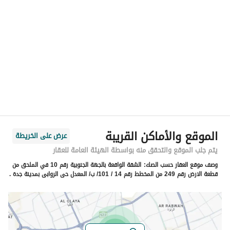
الموقع
المنطقة
منطقة مكة المكرمة
المدينة
جدة
الحي
الروابي
اسم الشارع
عمر بن ابراهيم بري
الرمز البريدي
22345
الموقع والأماكن القريبة
عرض على الخريطة
رقم المبنى
5019
يتم جلب الموقع والتحقق منه بواسطة الهيئة العامة للعقار
وصف موقع العقار حسب الصك:
الشقة الواقعة بالجهة الجنوبية رقم 10 في الملحق من
الرقم الاضافي
7349
قطعة الارض رقم 249 من المخطط رقم 14 / 101/ ب/ المعدل حى الروابى بمدينة جدة .
خط العرض
21.47145383738928
خط الطول
39.266436146163876