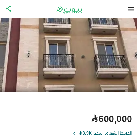
⃁
600,000
القسط الشهري المقدر
3.9K
⃁