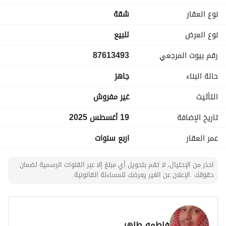
نوع العقار
شقة
المساحات : 84.13 متر مربع
نوع العرض
للبيع
السعر 600 ألف
رقم بيوت المرجعي
87613493
المواصفات:
حالة البناء
جاهز
تتكون من 4 غرف: 1 غرفة نوم رئيسية، 2 غرفة نوم فرعية، 1 
مجلس، 1 بيت شعر، صالة معيشة، مطبخ، 3 دورات مياه
التأثيث
غير مفروش
المميزات:
تاريخ الإضافة
19 أغسطس 2025
غرفة غسيل، غرفة سائق، خزان مستقل أرضي وعلوي معزول بمواد 
عمر العقار
اربع سنوات
مقاومة للتسرب، موقف سيارة، عداد كهرباء
احذر من الإحتيال، لا تقم بتحويل أي مبلغ إلا عبر القنوات الرسمية لضمان
حقوقك .الإعلان عن الغير يعرضك للمساءلة القانونية.
فاطمه طاهر