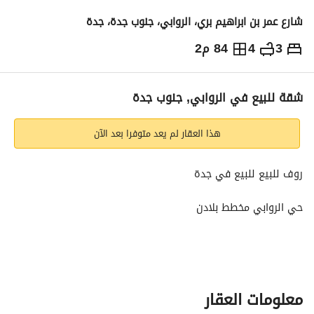
شارع عمر بن ابراهيم بري، الروابي، جنوب جدة، جدة
3
4
84 م2
600,000
⃁
التفاصيل
معلومات ترخيص الإعلان
حاسبة التمويل
شقة للبيع في الروابي, جنوب جدة
هذا العقار لم يعد متوفرا بعد الآن
روف للبيع للبيع في جدة
حي الروابي مخطط بلادن
البيع بدون الاثاث
موقع مميز جوار كافه الخدمات
معلومات العقار
قريب من المسجد