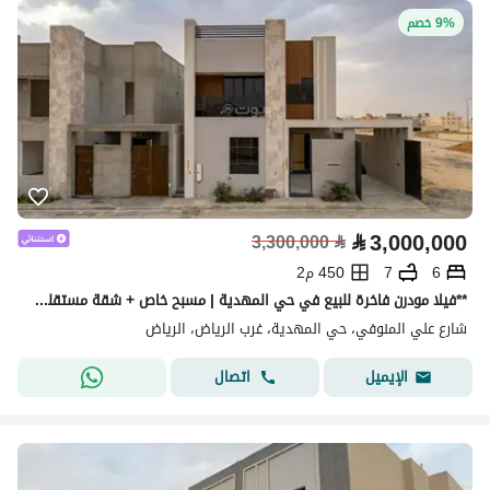
9% خصم
⃁
3,000,000
3,300,000
⃁
6
7
450 م2
**فيلا مودرن فاخرة للبيع في حي المهدية | مسبح خاص + شقة مستقلة **
شارع علي المنوفي، حي المهدية، غرب الرياض، الرياض
اتصال
الإيميل