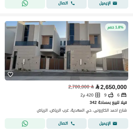
اتصال
الإيميل
1.8% خصم
⃁
2,650,000
2,700,000
⃁
6
9
420 م2
فيلا للبيع بمساحة 342
شارع احمد الكازرونى، حي المهدية، غرب الرياض، الرياض
اتصال
الإيميل