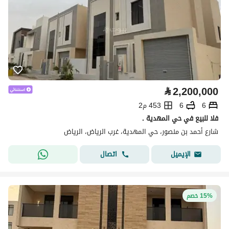
⃁
2,200,000
6
6
453 م2
فلا للبيع في حي المهدية .
شارع أحمد بن منصور، حي المهدية، غرب الرياض، الرياض
اتصال
الإيميل
15% خصم