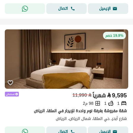
اتصال
الإيميل
19.9% خصم
⃁
9,595
شهرياً
⃁
11,990
1
1
98 م2
شقة مفروشة بغرفة نوم واحدة للإيجار في الملقا، الرياض
شارع أبحر، حي الملقا، شمال الرياض، الرياض
اتصال
الإيميل