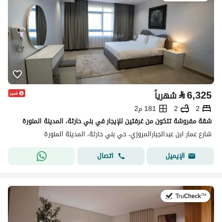
⃁
6,325
شهرياً
2
2
181 م2
شقة مفروشة تتكون من غرفتين للإيجار في بني حارثة، المدينة المنورة
شارع عمار ابن عبدالجبارالمروزي، حي بني حارثة، المدينة المنورة
اتصال
الإيميل
في:25 يوليو 2026