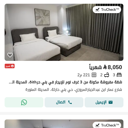
في:19 يوليو 2026
⃁
8,050
شهرياً
3
2
221 م2
شقة مفروشة مكونة من 3 غرف نوم للإيجار في بني حرithة، المدينة المنورة
شارع عمار ابن عبدالجبارالمروزي، حي بني حارثة، المدينة المنورة
اتصال
الإيميل
في:19 يوليو 2026