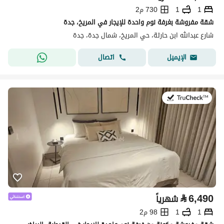
1
1
730 م2
شقة مفروشة بغرفة نوم واحدة للإيجار في المريخ، جدة
شارع عبدالله ابن حارثة، حي المريخ، شمال جدة، جدة
اتصال
الإيميل
في:26 يوليو 2026
⃁
6,490
شهرياً
1
1
98 م2