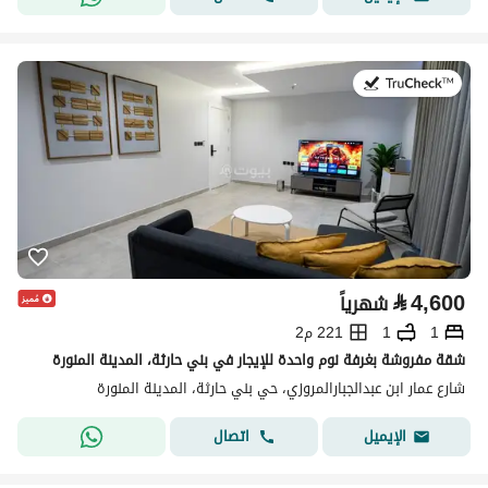
في:19 يوليو 2026
⃁
4,600
شهرياً
1
1
221 م2
شقة مفروشة بغرفة نوم واحدة للإيجار في بني حارثة، المدينة المنورة
شارع عمار ابن عبدالجبارالمروزي، حي بني حارثة، المدينة المنورة
اتصال
الإيميل