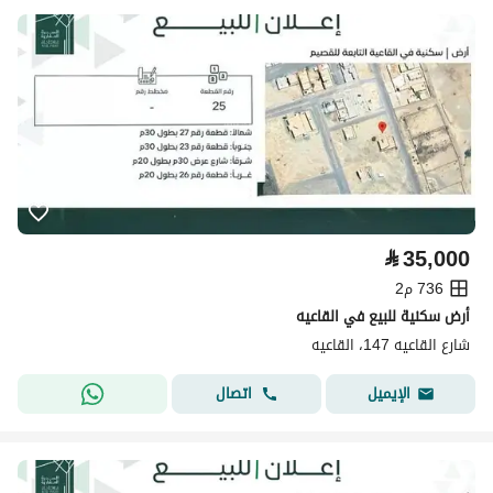
⃁
35,000
736 م2
أرض سكنية للبيع في القاعيه
شارع القاعيه 147، القاعيه
اتصال
الإيميل