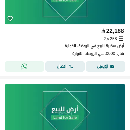
⃁
22,188
258 م2
أرض سكنية للبيع في الروضة، القوارة
شارع 0000، حي الروضة، القوارة
اتصال
الإيميل