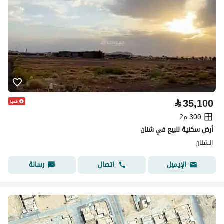
⃁
35,100
300 م2
أرض سكنية للبيع في شنان
الشنان
اتصال
رسالة
الإيميل