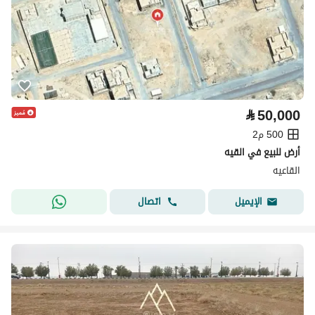
⃁
50,000
500 م2
أرض للبيع في القيه
القاعيه
اتصال
الإيميل