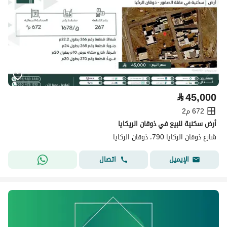
⃁
45,000
672 م2
أرض سكنية للبيع في ذوقان الريكايا
شارع ذوقان الركايا 790، ذوقان الركايا
اتصال
الإيميل