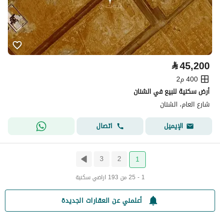
⃁
45,200
400 م2
أرض سكنية للبيع في الشنان
شارع العام، الشنان
اتصال
الإيميل
3
2
1
1 - 25 من 193 اراضي سكنية
أعلمني عن العقارات الجديدة