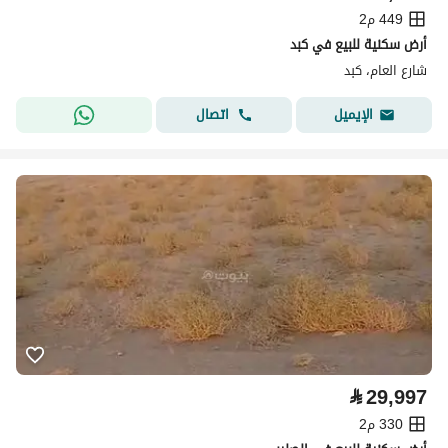
449 م2
أرض سكنية للبيع في كبد
شارع العام، كبد
اتصال
الإيميل
⃁
29,997
330 م2