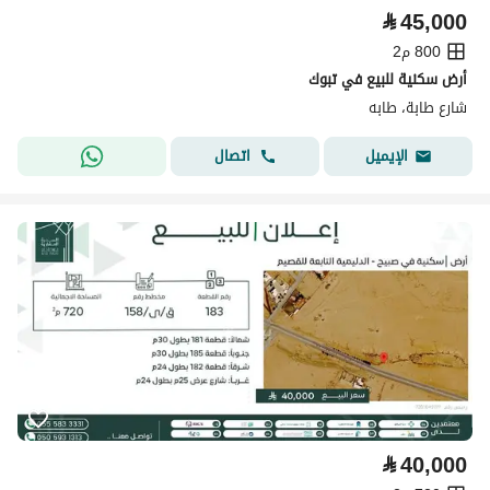
⃁
45,000
800 م2
أرض سكنية للبيع في تبوك
شارع طابة، طابه
اتصال
الإيميل
⃁
40,000