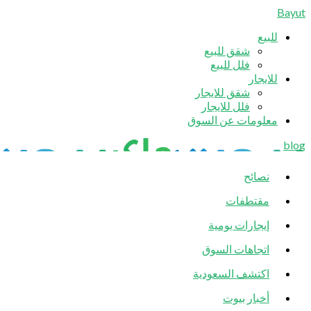
Bayut
للبيع
شقق للبيع
فلل للبيع
للايجار
شقق للايجار
فلل للايجار
معلومات عن السوق
blog
نصائح
مقتطفات
إيجارات يومية
اتجاهات السوق
اكتشف السعودية
أخبار بيوت