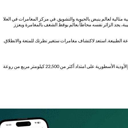
ة مثالية لعالم ينبض بالحيوية والتشويق. في مركز المغامرات في العلا
ة، يجد الزائر نفسه محاطاً بعالم يوقظ الشغف بالمغامرة ويعزز
ة الطبيعة. استعد لاكتشاف مغامرات ستغير نظرتك للمتعة والانطلاق.
بكل فخر، يحتل مركز المغامرات موقعاً استراتيجياً وسط واحدة من أغنى البيئات الطبيعية في العالم، حيث تحيط به التكوينات الصخرية الفريدة والأودية الأسطورية على امتداد أكثر من 22,500 كيلومتر مربع من روعة