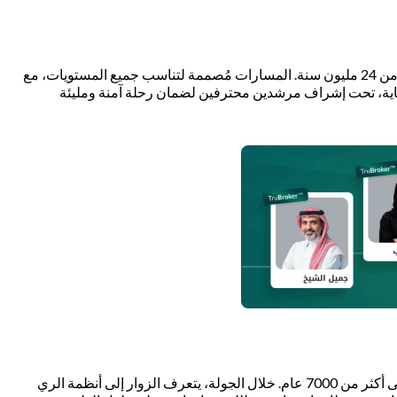
ينظم مركز المغامرات في العلا جولات بالدراجات الهوائية تمتد لمسافات تتراوح بين 10 و20 كيلومترًا، وسط تكوينات صخرية مذهلة عمرها أكثر من 24 مليون سنة. المسارات مُصممة لتناسب جميع المستويات، مع
لحماية، تحت إشراف مرشدين محترفين لضمان رحلة آمنة ومليئة
يمتد مسار الواحة التراثي بطول 3 كيلومترات عبر قلب واحة العلا الخضراء، مرورًا بأشجار النخيل الشاهقة، والمزارع التقليدية التي يعود بعضها إلى أكثر من 7000 عام. خلال الجولة، يتعرف الزوار إلى أنظمة الري