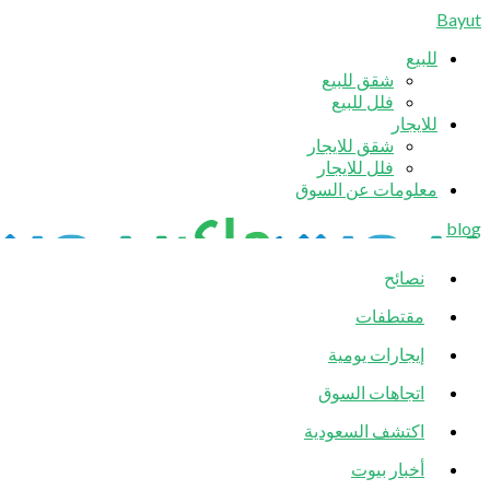
Bayut
للبيع
شقق للبيع
فلل للبيع
للايجار
شقق للايجار
فلل للايجار
معلومات عن السوق
blog
نصائح
مقتطفات
إيجارات يومية
اتجاهات السوق
اكتشف السعودية
أخبار بيوت