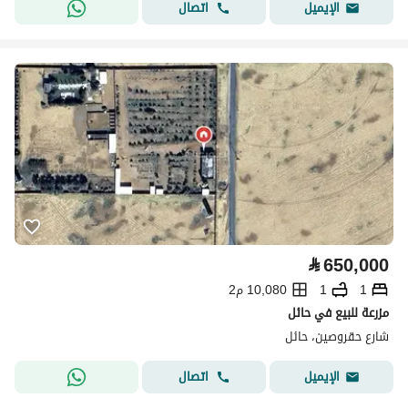
اتصال
الإيميل
⃁
650,000
1
1
10,080 م2
مزرعة للبيع في حائل
شارع حقروصين، حائل
اتصال
الإيميل