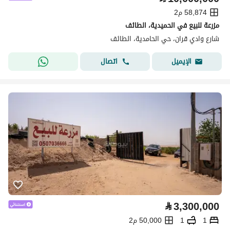
58,874 م2
مزرعة للبيع في الحميدية، الطائف
شارع وادي قران، حي الحامدية، الطائف
اتصال
الإيميل
⃁
3,300,000
1
1
50,000 م2