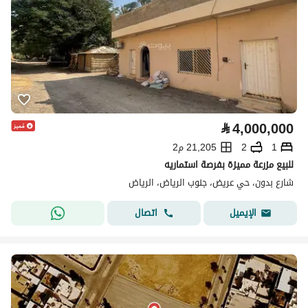
⃁
4,000,000
1
2
21,205 م2
للبيع مزرعة مميزة بفرصة استماريه
شارع بدون، حي عريض، جنوب الرياض، الرياض
اتصال
الإيميل