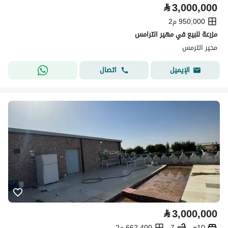
⃁
3,000,000
950,000 م2
مزرعة للبيع في مهير الترامس
محير الترمس
اتصال
الإيميل
⃁
3,000,000
10+
7
662,400 م2