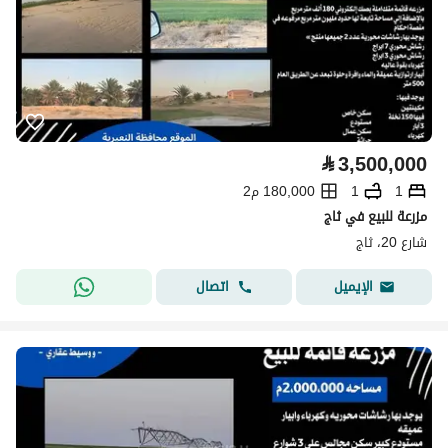
⃁
3,500,000
1
1
180,000 م2
مزرعة للبيع في ثاج
شارع 20، ثاج
اتصال
الإيميل