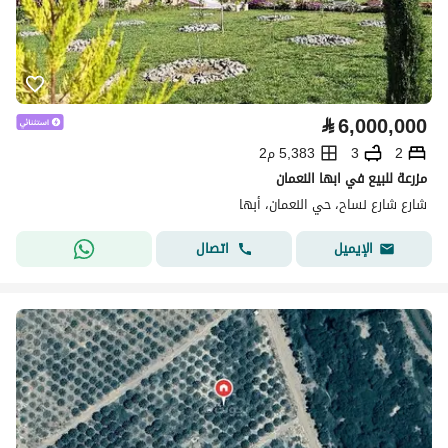
⃁
6,000,000
2
3
5,383 م2
مزرعة للبيع في ابها النعمان
شارع شارع نساح، حي النعمان، أبها
اتصال
الإيميل