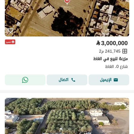
⃁
3,000,000
241,745 م2
مزرعة للبيع في الغاط
شارع 0، الغاط
اتصال
الإيميل