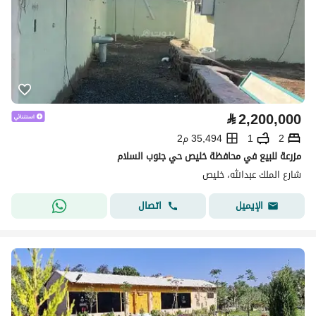
⃁
2,200,000
2
1
35,494 م2
مزرعة للبيع في محافظة خليص حي جنوب السلام
شارع الملك عبدالله، خليص
اتصال
الإيميل