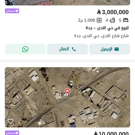
⃁
3,000,000
5
4
1,008 م2
للبيع في حي الندى – جدة
شارع شارع الندى، حي الندى، جدة
اتصال
الإيميل
⃁
10,000,000