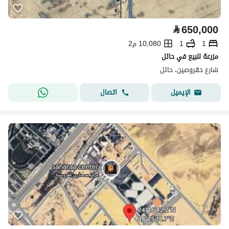
⃁
650,000
1
1
10,080 م2
مزرعة للبيع في حائل
شارع حقروصين، حائل
اتصال
الإيميل