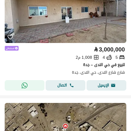
⃁
3,000,000
5
4
1,008 م2
للبيع في حي الندى – جدة
شارع شارع الندى، حي الندى، جدة
اتصال
الإيميل