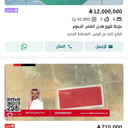
⃁
12,000,000
4
3
62,800 م2
مزرعة للبيع هدى الشام, الجموم
شارع ثابت بن قيس، المخطط الجديد
اتصال
الإيميل
⃁
710,000