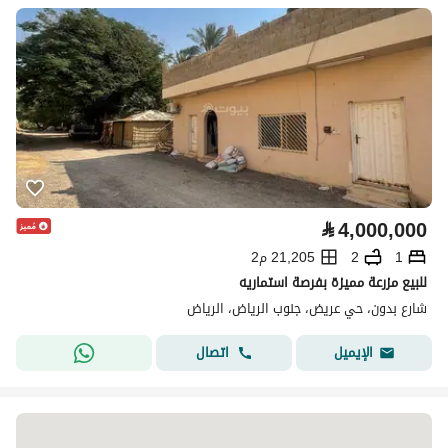
⃁
4,000,000
1
2
21,205 م2
للبيع مزرعة مميزة بفرصة استماريه
شارع بدون، حي عريض، جنوب الرياض، الرياض
اتصال
الإيميل