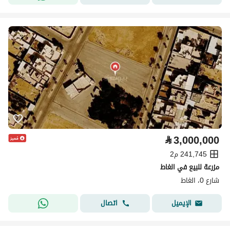
⃁
3,000,000
241,745 م2
مزرعة للبيع في الغاط
شارع 0، الغاط
اتصال
الإيميل