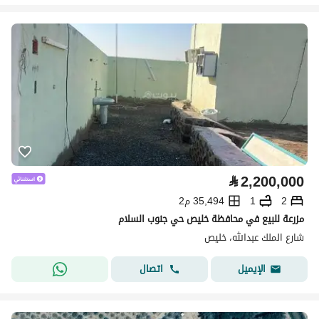
⃁
2,200,000
2
1
35,494 م2
مزرعة للبيع في محافظة خليص حي جنوب السلام
شارع الملك عبدالله، خليص
اتصال
الإيميل