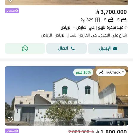
⃁
3,700,000
5
5
329 م2
# فيلا فاخرة للبيع | حي العارض – الرياض
شارع علي النجدي، حي العارض، شمال الرياض، الرياض
اتصال
الإيميل
في:27 يوليو 2026
10% خصم
⃁
1,800,000
2,000,000
⃁