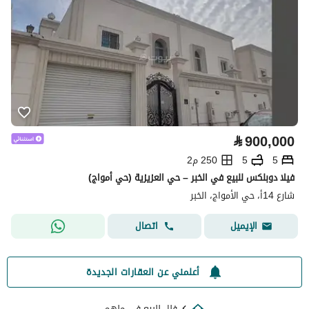
⃁
900,000
5
5
250 م2
فيلا دوبلكس للبيع في الخبر – حي العزيزية (حي أمواج)
شارع 14أ، حي الأمواج، الخبر
اتصال
الإيميل
أعلمني عن العقارات الجديدة
فلل للبيع في ملهم