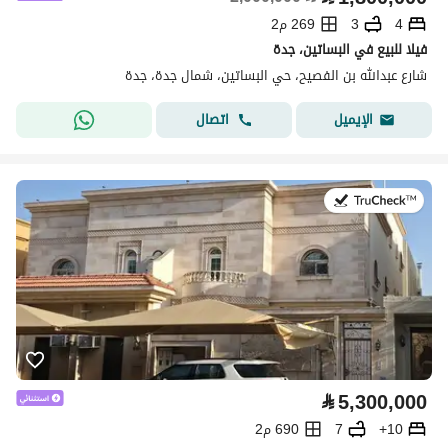
4
3
269 م2
فيلا للبيع في البساتين، جدة
شارع عبدالله بن الفصيح، حي البساتين، شمال جدة، جدة
اتصال
الإيميل
في:27 يوليو 2026
⃁
5,300,000
10+
7
690 م2