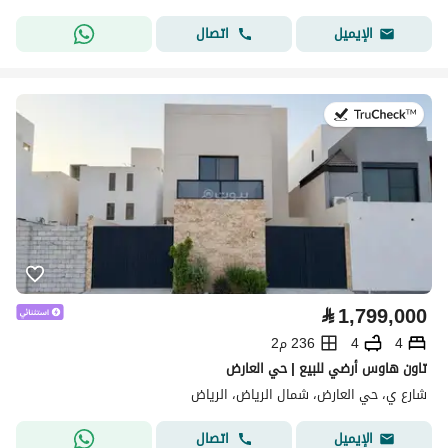
اتصال
الإيميل
في:27 يوليو 2026
⃁
1,799,000
4
4
236 م2
تاون هاوس أرضي للبيع | حي العارض
شارع ي، حي العارض، شمال الرياض، الرياض
اتصال
الإيميل