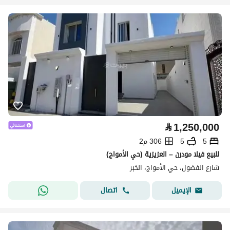
⃁
1,250,000
5
5
306 م2
للبيع فيلا مودرن – العزيزية (حي الأمواج)
شارع الفضول، حي الأمواج، الخبر
اتصال
الإيميل