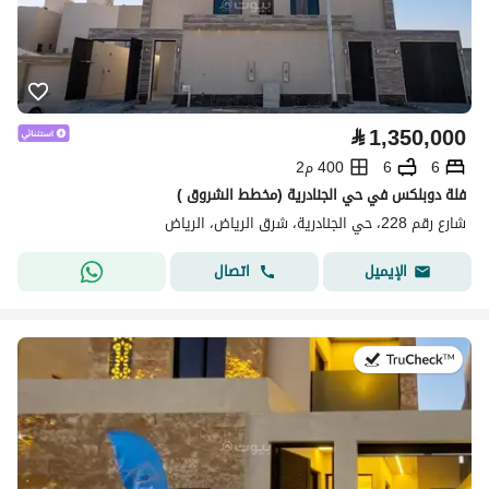
⃁
1,350,000
6
6
400 م2
فلة دوبلكس في حي الجنادرية (مخطط الشروق )
شارع رقم 228، حي الجنادرية، شرق الرياض، الرياض
اتصال
الإيميل
في:23 يوليو 2026