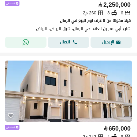
⃁
2,250,000
6
3
260 م2
فيلا مكونة من 6 غرف نوم للبيع في الرمال
شارع أبي عمر بن العلاء، حي الرمال، شرق الرياض، الرياض
اتصال
الإيميل
⃁
650,000
6
4
242 م2