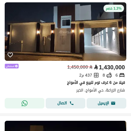
1.3% خصم
⃁
1,430,000
1,450,000
⃁
6
8
437 م2
فيلا من 6 غرف نوم للبيع في الأمواج
شارع الزراعة، حي الأمواج، الخبر
اتصال
الإيميل