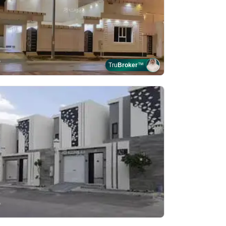
Tru
Broker
™