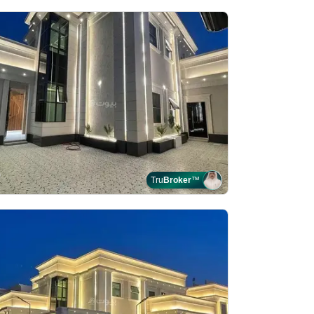
Tru
Broker
™