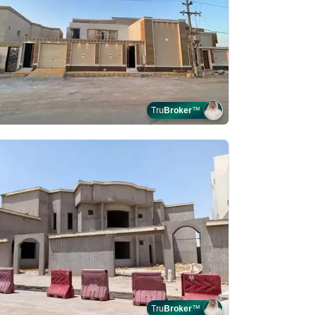
Tru
Broker
™
Tru
Broker
™