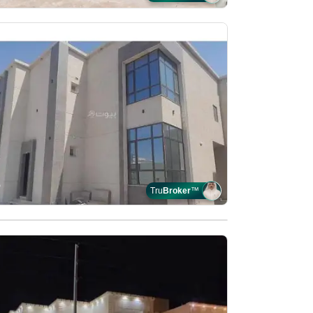
Tru
Broker
™