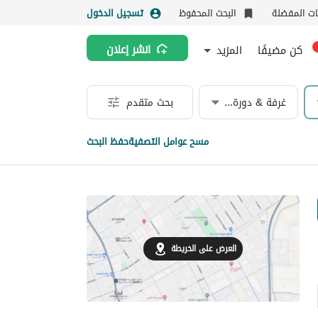
نات المفضلة
البحث المحفوظ
تسجيل الدخول
كن مضيفًا
المزيد
انشر إعلان
غرفة & دورة مياه
بحث متقدم
مسح عوامل التصفية
حفظ البحث
العرض على الخريطة