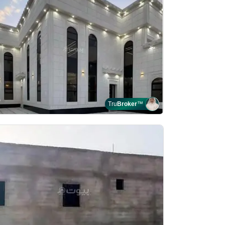
Tru
Broker
™