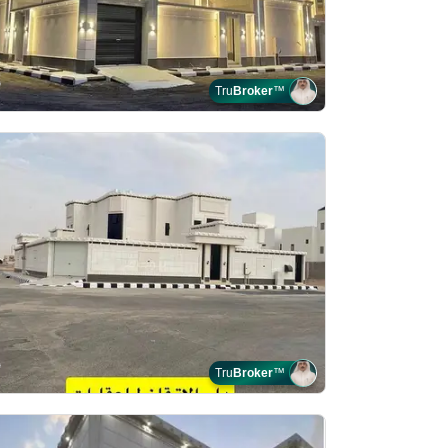
Tru
Broker
™
Tru
Broker
™