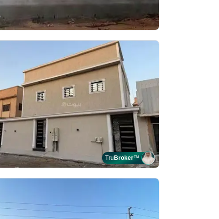
Tru
Broker
™