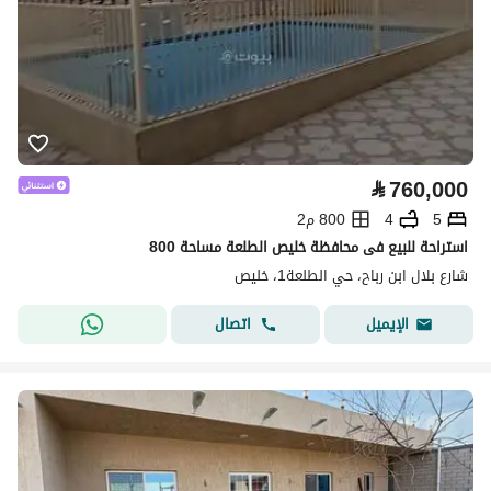
⃁
760,000
5
4
800 م2
استراحة للبيع فى محافظة خليص الطلعة مساحة 800
شارع بلال ابن رباح، حي الطلعة1، خليص
اتصال
الإيميل