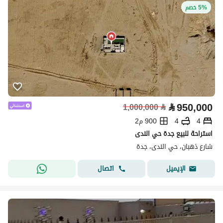
5% خصم
⃁
950,000
1,000,000
⃁
4
4
900 م2
استراحة للبيع جدة حي الندى
شارع ذهبان، حي الندى، جدة
اتصال
الإيميل