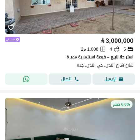
⃁
3,000,000
5
4
1,008 م2
استراحة للبيع – فرصة استثمارية مميزة
شارع شارع الندى، حي الندى، جدة
اتصال
الإيميل
6.6% خصم