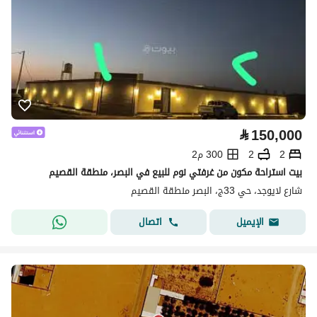
⃁
150,000
2
2
300 م2
بيت استراحة مكون من غرفتي نوم للبيع في البصر، منطقة القصيم
شارع لايوجد، حي 33ج، البصر منطقة القصيم
اتصال
الإيميل