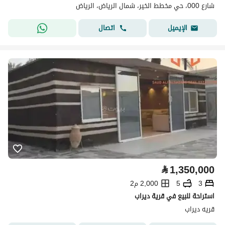
شارع 000، حي مخطط الخير، شمال الرياض، الرياض
اتصال
الإيميل
⃁
1,350,000
3
5
2,000 م2
استراحة للبيع في قرية ديراب
قريه ديراب