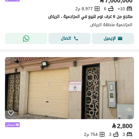
⃁
7,000,000
10+
6
8,977 م2
منتجع من 6 غرف نوم للبيع في المزاحمية ، الرياض
المزاحمية منطقة الرياض
اتصال
الإيميل
⃁
2,800
3
3
754 م2