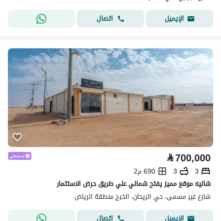
اتصال
الإيميل
⃁
700,000
3
3
690 م2
شاليه موقع مميز يفتح شمالي علي طريق حرض الاستثمار
شارع غير مسمى، حي الريحان، الخرج منطقة الرياض
اتصال
الإيميل