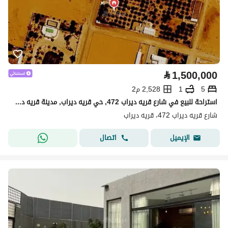
⃁
1,500,000
5
1
2,528 م2
استراحة للبيع في شارع قريه ديراب 472, حي قريه ديراب, مدينة قريه ديراب, منطقة الرياض
شارع قريه ديراب 472، قريه ديراب
اتصال
الإيميل