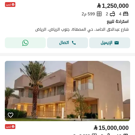
⃁
1,250,000
4
2
599 م2
استراحة للبيع
شارع عبدالحق الحامد، حي المصفاة، جنوب الرياض، الرياض
اتصال
الإيميل
⃁
15,000,000