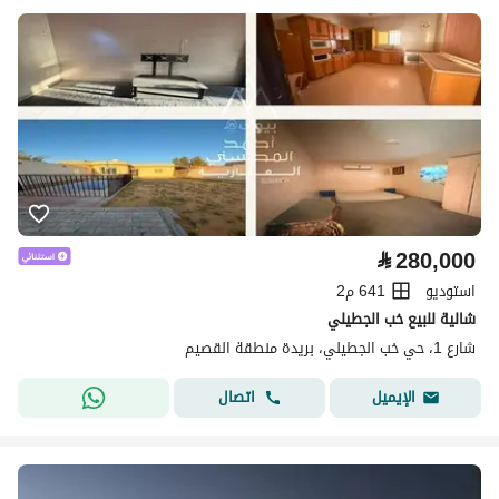
⃁
280,000
استوديو
641 م2
شالية للبيع خب الجطيلي
شارع 1، حي خب الجطيلي، بريدة منطقة القصيم
اتصال
الإيميل