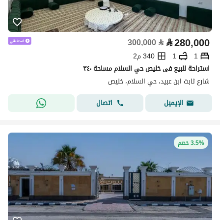
⃁
280,000
300,000
⃁
1
1
340 م2
استراحة للبيع فى خليص حي السلام مساحة ٣٤٠
شارع ثابت ابن عبيد، حي السلام، خليص
اتصال
الإيميل
3.5% خصم