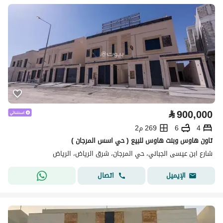
⃁
900,000
4
6
269 م2
تاون هاوس وبنت هاوس للبيع ( حي اسس المرجان )
شارع ابن عيسى الجباني، حي المرجان، شرق الرياض، الرياض
اتصال
الإيميل