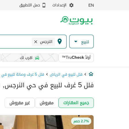
الإعدادات
حمل التطبيق
EN
النرجس
للبيع
أولاً
Check
™Tru
اقرب لك
فلل للبيع في الرياض
فلل 5 غرف وصالة للبيع في الرياض
فلل 5 غرف للبيع في حي النرجس, الرياض
جميع العقارات
مفروش
غير مفروش
2.7% خصم