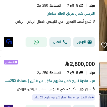
فیلا
5
7
280 م2
المساحة
:
النرجس شمال طريق الملك سلمان
شارع أحمد الأبهري، حي النرجس، شمال الرياض، الرياض
الإيميل
اتصال
⃁
2,800,000
فیلا
5
7
250 م2
المساحة
:
فيلا فاخرة للبيع ضمن مشروع مكوّن من فلتين | مساحة 250م² + 5 أجنحة + تأسيس مصعد
شارع جبل الأعراف، حي النرجس، شمال الرياض، الرياض
قام الوكيل بزيارة هذا العقار لآخر مرة بتاريخ 28 يوليو