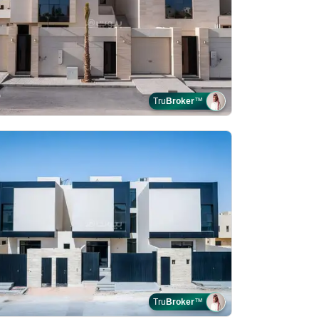
Tru
Broker
™
Tru
Broker
™