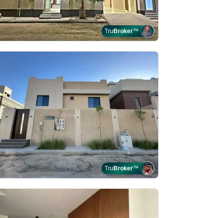
Tru
Broker
™
Tru
Broker
™