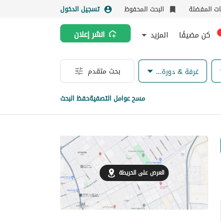
نات المفضلة
البحث المحفوظ
تسجيل الدخول
كن مضيفًا
المزيد
انشر إعلان
بحث متقدم
غرفة & دورة مياه
مسح عوامل التصفية
حفظ البحث
العرض على الخريطة