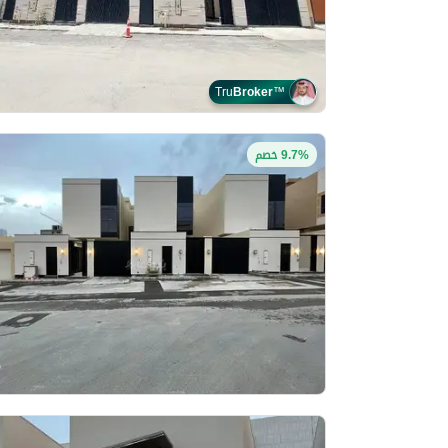
Tru
Broker
™
9.7% خصم