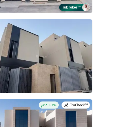
Tru
Broker
™
في:28 يوليو 2026
3.3% خصم