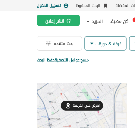
نات المفضلة
البحث المحفوظ
تسجيل الدخول
كن مضيفًا
المزيد
انشر إعلان
بحث متقدم
غرفة & دورة مياه
مسح عوامل التصفية
حفظ البحث
العرض على الخريطة