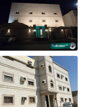
Tru
Broker
™