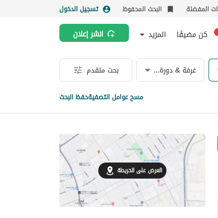
نات المفضلة
البحث المحفوظ
تسجيل الدخول
كن مضيفًا
المزيد
انشر إعلان
غرفة & دورة مياه
بحث متقدم
مسح عوامل التصفية
حفظ البحث
العرض على الخريطة