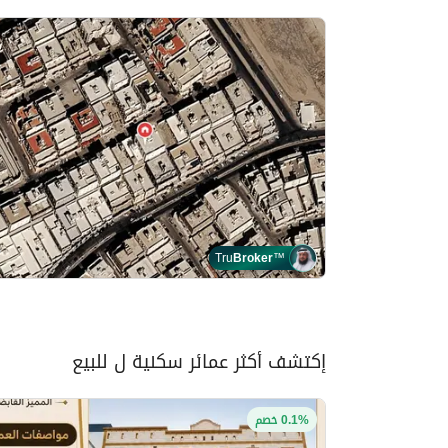
Tru
Broker
™
إكتشف أكثر عمائر سكنية ل للبيع
0.1% خصم