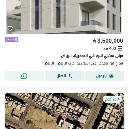
⃁
3,500,000
400 م2
مبنى سكني للبيع في المححرية، الرياض
شارع ابن ياقوت، حي المهدية، غرب الرياض، الرياض
اتصال
الإيميل
20% خصم