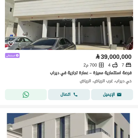
⃁
39,000,000
7
4
700 م2
فرصة استثمارية مميزة – عمارة تجارية في ديراب
حي ديراب، غرب الرياض، الرياض
اتصال
الإيميل