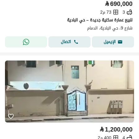
⃁
690,000
3
73 م2
للبيع عمارة سكنية جديدة – حي البادية
شارع 9، حي البادية، الدمام
اتصال
الإيميل
⃁
1,200,000
4
400 م2