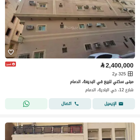
⃁
2,400,000
325 م2
مبنى سكني للبيع في البديعة، الدمام
شارع 12، حي البادية، الدمام
اتصال
الإيميل