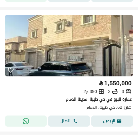
⃁
1,550,000
3
3
390 م2
عمارة للبيع في حي طيبة, مدينة الدمام
شارع 62، حي طيبة، الدمام
اتصال
الإيميل