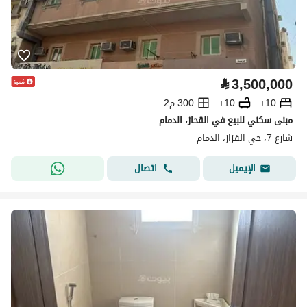
⃁
3,500,000
10+
10+
300 م2
مبنى سكني للبيع في القحاز، الدمام
شارع 7، حي القزاز، الدمام
اتصال
الإيميل