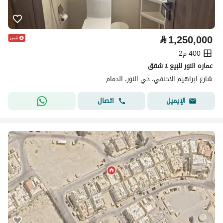
⃁
1,250,000
400 م2
عماره النور للبيع ٤ شقق
شارع ابراهيم الاحنفي، حي النور، الدمام
اتصال
الإيميل