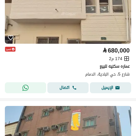
⃁
680,000
174 م2
عماره سكنيه للبيع
شارع 5، حي البادية، الدمام
اتصال
الإيميل