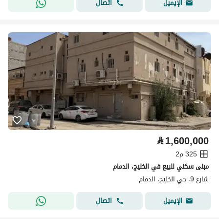
اتصال
الإيميل
⃁
1,600,000
325 م2
مبنى سكني للبيع في الخليج، الدمام
شارع 9، حي الخليح، الدمام
اتصال
الإيميل