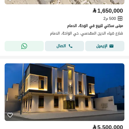
⃁
1,650,000
500 م2
مبنى سكني للبيع في الوحة، الدمام
شارع ضياء الدين المقدسي، حي الواحة، الدمام
اتصال
الإيميل
⃁
5,500,000