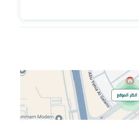
المساحة
615
عدد الغرف
32
صرف صحي
نعم
انظر الموقع
هل يوجد اي التزام
لا
على العقار ؟
مطابقة لكود البناء
No
السعودي