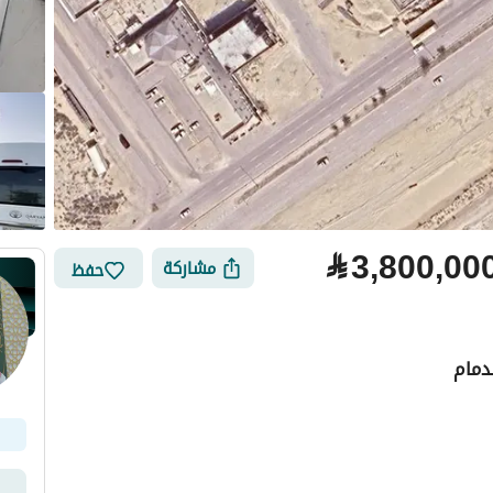
⃁
3,800,00
مشاركة
حفظ
دمام
لتمويل
الموقع والأماكن القريبة