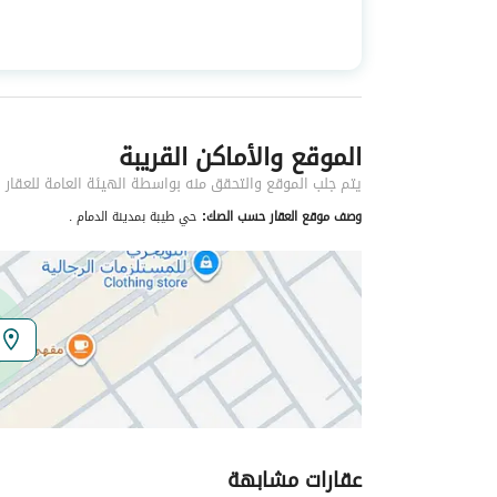
استخدام العقار
-
نوع العقار
عمائر سكنية
الموقع والأماكن القريبة
خدمات العقار
يتم جلب الموقع والتحقق منه بواسطة الهيئة العامة للعقار
كهرباء
نعم
وصف موقع العقار حسب الصك:
حي طيبة بمدينة الدمام .
تفاصيل اضافية
عمر العقار
اكثر من عشر سنوات
عرض الشارع
40
رقم المخطط
1 / 211
عقارات مشابهة
رقم صك الملكية
394010007426