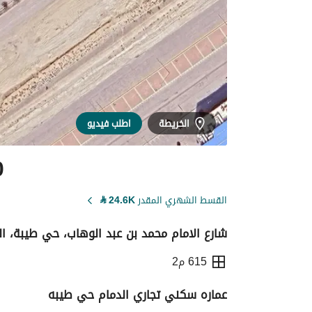
الخريطة
اطلب فيديو
0
القسط الشهري المقدر
24.6K
⃁
شارع الامام محمد بن عبد الوهاب، حي طيبة، ال
615 م2
عماره سكني تجاري الدمام حي طيبه
التفاصيل
معلومات ترخيص الإعلان
حاسبة ا