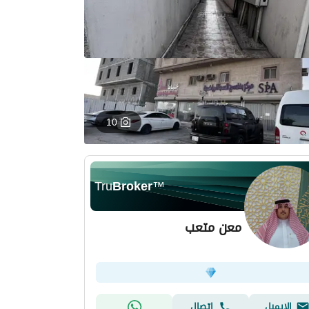
10
Tru
Broker
™
معن متعب
الإيميل
اتصال