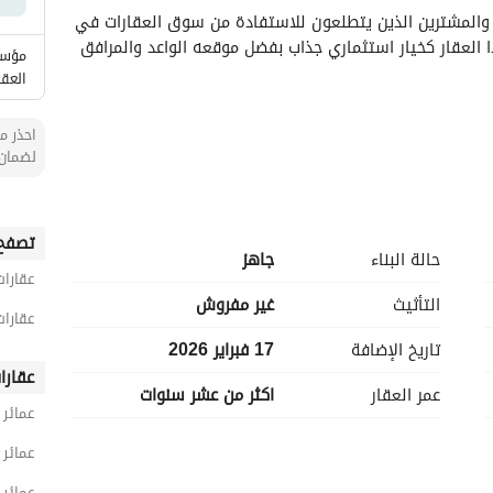
يقدم هذا المبنى السكني فرصة ممتازة للمستثمرين والمشترين الذين يتطلعون للاستفادة من سوق العقارات في 
الدمام. يقع في حي الطيبه النابض بالحياة، يتميز هذا العقار كخيار استثماري جذاب بفضل موقعه الواعد والمرافق 
مؤسس
العقا
احذر من
لضمان 
تصفح 
حالة البناء
جاهز
عقارات
التأثيث
غير مفروش
عقارات
تاريخ الإضافة
17 فبراير 2026
مما يضمن طاقة موثوقة لجميع العمليات داخل العقار. 
سهل على السكان وصيانة المبنى. 
عقارا
عمر العقار
اكثر من عشر سنوات
ساسية، وفقًا للمتطلبات المحلية للوظائف والنظافة. 
عمائر 
يظهر هذا المبنى السكني إمكانيات متنوعة للتشكيلات السكنية، مما يجعله مثاليًا لأولئك الذين يتطلعون إلى 
عمائر
عمائر