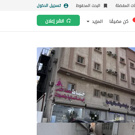
نات المفضلة
البحث المحفوظ
تسجيل الدخول
كن مضيفًا
المزيد
انشر إعلان