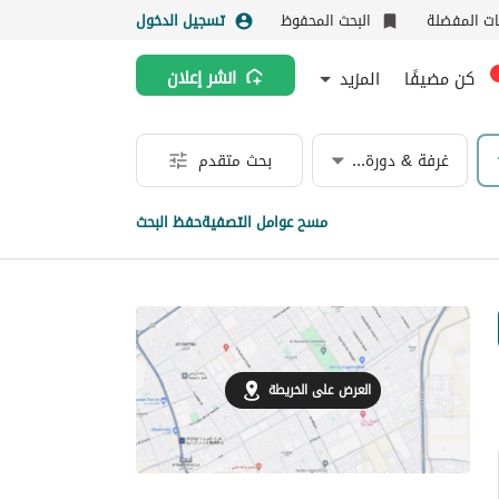
نات المفضلة
البحث المحفوظ
تسجيل الدخول
كن مضيفًا
المزيد
انشر إعلان
غرفة & دورة مياه
بحث متقدم
مسح عوامل التصفية
حفظ البحث
العرض على الخريطة