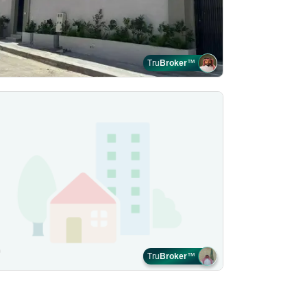
Tru
Broker
™
Tru
Broker
™