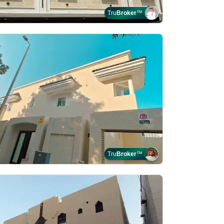
Tru
Broker
™
Tru
Broker
™