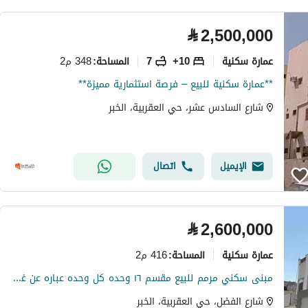
⃁
2,500,000
عمارة سكنية
10+
7
348 م2
المساحة
:
**عمارة سكنية للبيع – فرصة استثمارية مميزة**
شارع السادس عشر، حي العقربية، الخبر
الإيميل
اتصال
⃁
2,600,000
عمارة سكنية
416 م2
المساحة
:
مبنى سكني مرمم للبيع مقسم ١٦ وحده كل وحده عباره عن غرفه واسعه ومطبخ وحمام عدا دين كهرب الايجارات شامله الكهرب والماء تشطيب فاخر الدخل الاجمالي 279000
شارع الفضل، حي العقربية، الخبر