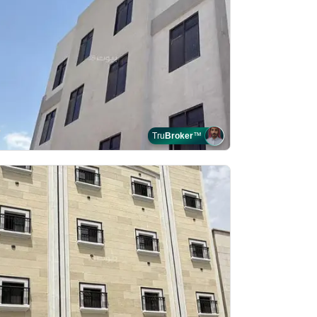
Tru
Broker
™