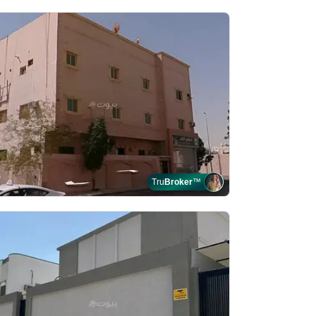
Tru
Broker
™