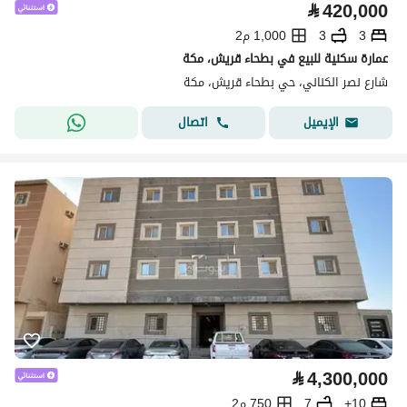
⃁
420,000
3
3
1,000 م2
عمارة سكنية للبيع في بطحاء قريش، مكة
شارع نصر الكناني، حي بطحاء قريش، مكة
اتصال
الإيميل
⃁
4,300,000
10+
7
750 م2