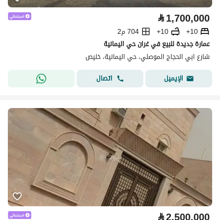
⃁
1,700,000
10+
10+
704 م2
عمارة جديدة للبيع في غران حي اليمانية
شارع ابي الحجاج الموصلي، حي اليمانية، خليص
اتصال
الإيميل
⃁
2,500,000