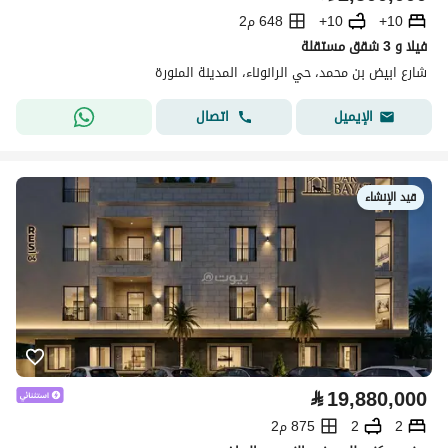
10+
10+
648 م2
فيلا و 3 شقق مستقلة
شارع ابيض بن محمد، حي الرانوناء، المدينة المنورة
اتصال
الإيميل
قيد الإنشاء
⃁
19,880,000
2
2
875 م2