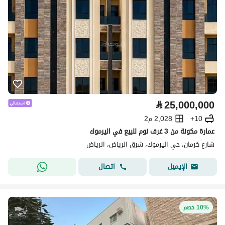
⃁
25,000,000
10+
2,028 م2
عمارة مكونة من 3 غرف نوم للبيع في اليرموك
شارع كرمان، حي اليرموك، شرق الرياض، الرياض
اتصال
الإيميل
10% خصم