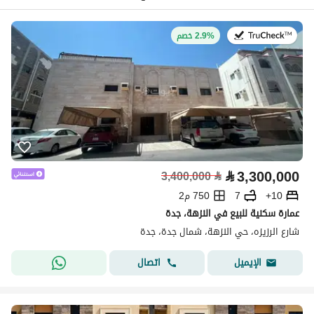
في:27 يوليو 2026
2.9% خصم
⃁
3,300,000
3,400,000
⃁
10+
7
750 م2
عمارة سكنية للبيع في النزهة، جدة
شارع الرزيزه، حي النزهة، شمال جدة، جدة
اتصال
الإيميل