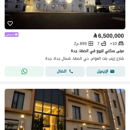
⃁
6,500,000
10+
7
899 م2
مبنى سكني للبيع في الصفا، جدة
شارع زينب بنت العوام، حي الصفا، شمال جدة، جدة
اتصال
الإيميل