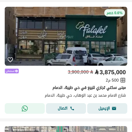
0.6% خصم
⃁
3,875,000
3,900,000
⃁
500 م2
مبنى سكني تجاري للبيع في حي طيبة، الدمام
شارع الامام محمد بن عبد الوهاب، حي طيبة، الدمام
اتصال
الإيميل