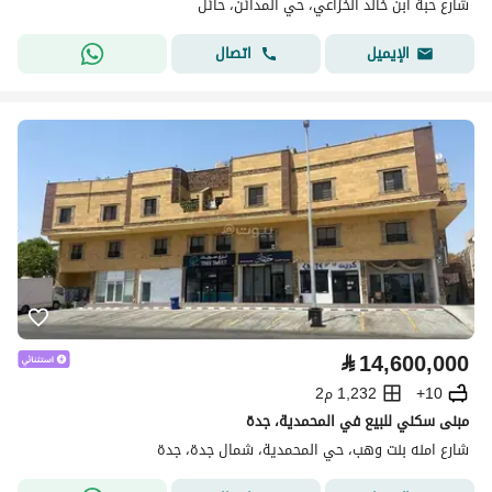
شارع حبة ابن خالد الخزاعي، حي المدائن، حائل
اتصال
الإيميل
⃁
14,600,000
10+
1,232 م2
مبنى سكني للبيع في المحمدية، جدة
شارع امنه بنت وهب، حي المحمدية، شمال جدة، جدة