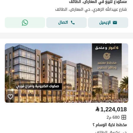
مستودع للبيع في المعارض، الطائف
شارع عبيدالله الزهري، حي المعارض، الطائف
اتصال
الإيميل
⃁
1,224,018
680 م2
مخطط نخبة الوسام ٢
حي عكرمة، الطائف