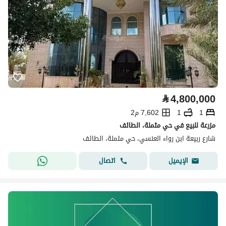
⃁
4,800,000
1
1
7,602 م2
مزرعة للبيع في حي مثملة، الطائف
شارع ربيعة ابن رواء العنسي، حي مثملة، الطائف
اتصال
الإيميل