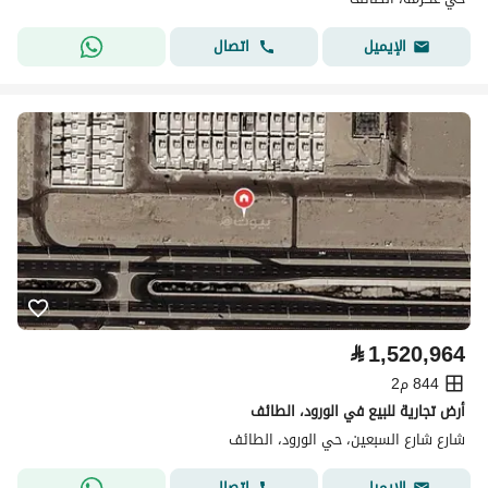
اتصال
الإيميل
⃁
1,520,964
844 م2
أرض تجارية للبيع في الورود، الطائف
شارع شارع السبعين، حي الورود، الطائف
اتصال
الإيميل