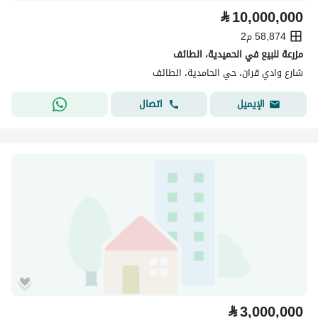
⃁
10,000,000
58,874 م2
مزرعة للبيع في الحميدية، الطائف
شارع وادي قران، حي الحامدية، الطائف
اتصال
الإيميل
⃁
3,000,000