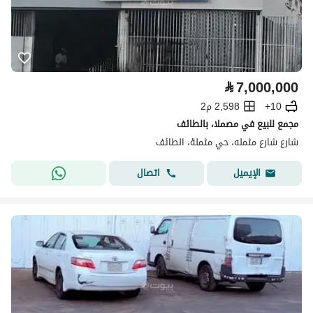
⃁
7,000,000
10+
2,598 م2
مجمع للبيع في مصملا، بالطائف
شارع شارع مثمله، حي مثملة، الطائف
اتصال
الإيميل