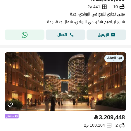
10+
441 م2
مبنى تجاري للبيع في البوادي، جدة
شارع ابراهيم شكر، حي البوادي، شمال جدة، جدة
اتصال
الإيميل
قيد الإنشاء
⃁
3,209,448
2
103,104 م2