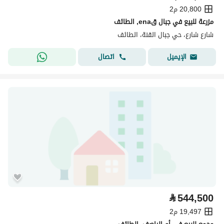
20,800 م2
مزرعة للبيع في جبال قena, الطائف
شارع شارع، حي جبال القنة، الطائف
اتصال
الإيميل
⃁
544,500
19,497 م2