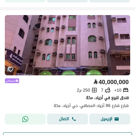
⃁
40,000,000
10+
7
250 م2
فندق للبيع في أجياد، مكة
شارع شارع 86 أجياد-المصافي، حي أجياد، مكة
اتصال
الإيميل