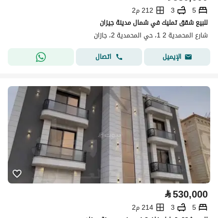
5
3
212 م2
للبيع شقق تمليك في شمال مدينة جيزان
شارع المحمدية 2 1، حي المحمدية 2، جازان
اتصال
الإيميل
⃁
530,000
5
3
214 م2