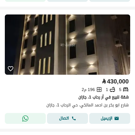
⃁
430,000
5
1
196 م2
شقة للبيع في أر رحاب 1، جازان
شارع ابو بكر بن احمد المالكي، حي الرحاب 1، جازان
اتصال
الإيميل