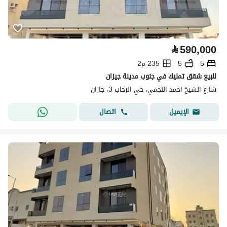
⃁
590,000
5
5
235 م2
للبيع شقق تمليك في جنوب مدينة جيزان
شارع الشيخ احمد النجمي، حي الرحاب 3، جازان
اتصال
الإيميل