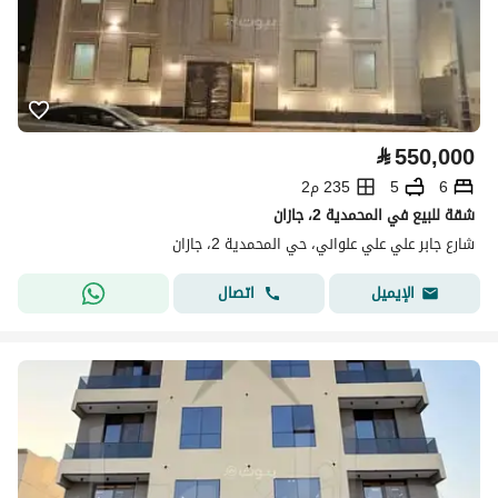
⃁
550,000
6
5
235 م2
شقة للبيع في المحمدية 2، جازان
شارع جابر علي علي علواني، حي المحمدية 2، جازان
اتصال
الإيميل