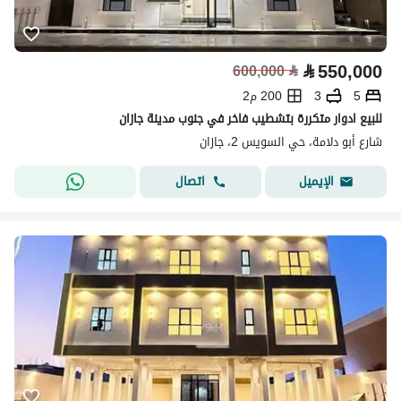
⃁
550,000
600,000
⃁
5
3
200 م2
للبيع ادوار متكررة بتشطيب فاخر في جنوب مدينة جازان
شارع أبو دلامة، حي السويس 2، جازان
اتصال
الإيميل