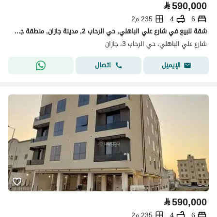
⃁
590,000
6
4
235 م2
شقة للبيع في شارع علي الباهلي, حي الرحاب 2, مدينة جازان, منطقة جازان
شارع علي الباهلي، حي الرحاب 3، جازان
اتصال
الإيميل
⃁
590,000
6
4
235 م2