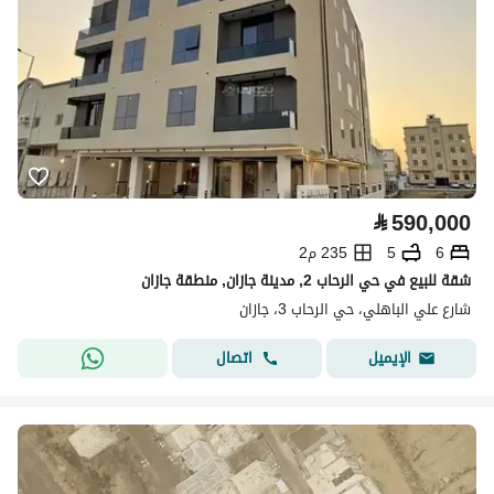
⃁
590,000
6
5
235 م2
شقة للبيع في حي الرحاب 2, مدينة جازان, منطقة جازان
شارع علي الباهلي، حي الرحاب 3، جازان
اتصال
الإيميل