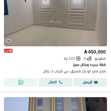
⃁
450,000
استوديو
3
172 م2
شقة جديده ومكان مميز
شارع شارع ابو بكر الصديق، حي الرحاب 1، جازان
اتصال
الإيميل