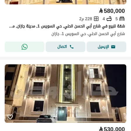
⃁
580,000
5
4
228 م2
شقة للبيع في شارع أبي الحسن الحلي, حي السويس 1, مدينة جازان, منطقة جازان
شارع أبي الحسن الحلي، حي السويس 1، جازان
اتصال
الإيميل
⃁
530,000