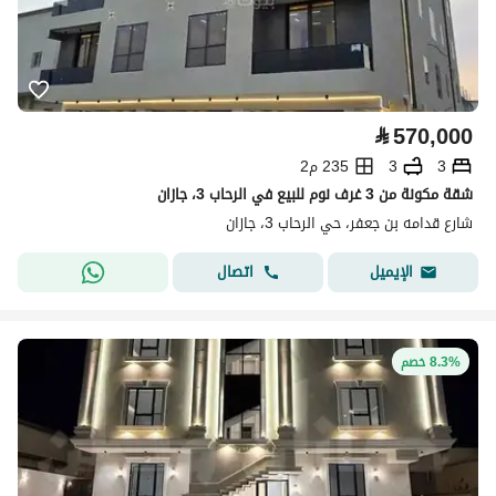
⃁
570,000
3
3
235 م2
شقة مكونة من 3 غرف نوم للبيع في الرحاب 3، جازان
شارع قدامه بن جعفر، حي الرحاب 3، جازان
اتصال
الإيميل
8.3% خصم