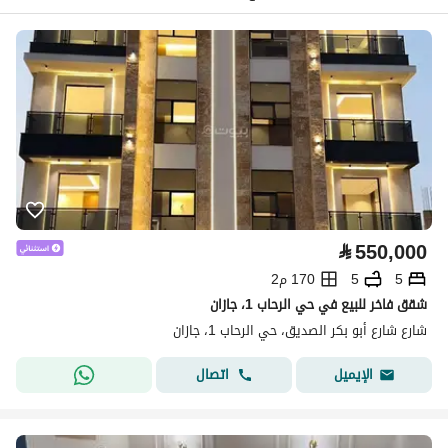
⃁
550,000
5
5
170 م2
شقق فاخر للبيع في حي الرحاب 1، جازان
شارع شارع أبو بكر الصديق، حي الرحاب 1، جازان
اتصال
الإيميل