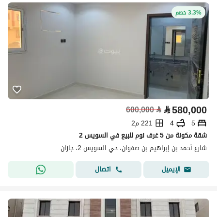
3.3% خصم
⃁
580,000
600,000
⃁
5
4
221 م2
شقة مكونة من 5 غرف نوم للبيع في السويس 2
شارع أحمد بن إبراهيم بن صفوان، حي السويس 2، جازان
اتصال
الإيميل