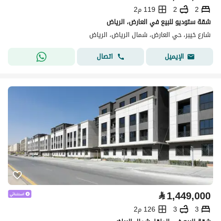
2
2
119 م2
شقة ستوديو للبيع في العارض، الرياض
شارع خيبر، حي العارض، شمال الرياض، الرياض
اتصال
الإيميل
⃁
1,449,000
3
3
126 م2