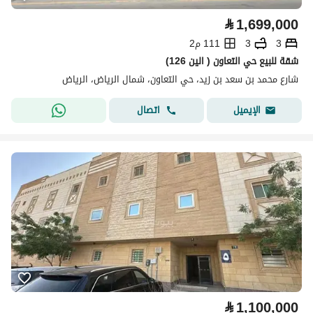
⃁
1,699,000
3
3
111 م2
شقة للبيع حي التعاون ( الين 126)
شارع محمد بن سعد بن زيد، حي التعاون، شمال الرياض، الرياض
اتصال
الإيميل
⃁
1,100,000