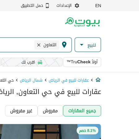
الإعدادات
حمل التطبيق
EN
التعاون
للبيع
أولاً
Check
™Tru
اقرب لك
عقارات للبيع في الرياض
شمال الرياض
حي التعا
عقارات للبيع في حي التعاون, الريا
جميع العقارات
مفروش
غير مفروش
8.1% خصم