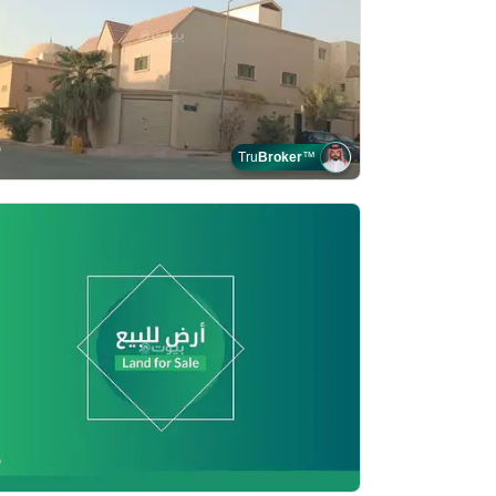
Tru
Broker
™