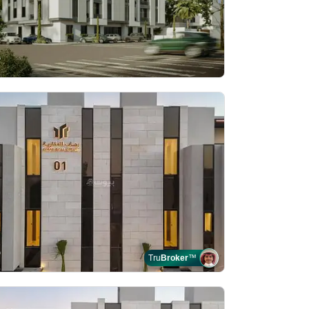
Tru
Broker
™