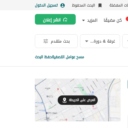
نات المفضلة
البحث المحفوظ
تسجيل الدخول
كن مضيفًا
المزيد
انشر إعلان
غرفة & دورة مياه
بحث متقدم
مسح عوامل التصفية
حفظ البحث
العرض على الخريطة