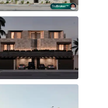
Tru
Broker
™