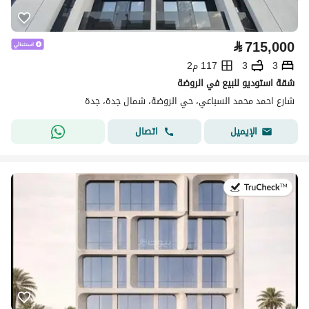
⃁
715,000
3
3
117 م2
شقة استوديو للبيع في الروضة
شارع احمد محمد السباعي، حي الروضة، شمال جدة، جدة
اتصال
الإيميل
في:25 يوليو 2026