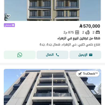
⃁
570,000
2
2
875 م2
شقة من غرفتين للبيع في الزهراء
شارع حلمي كتبي، حي الزهراء، شمال جدة، جدة
اتصال
الإيميل
في:29 يوليو 2026