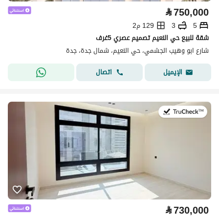
⃁
750,000
5
3
129 م2
شقة للبيع حي النعيم تصميم عصري 5غرف
شارع ابو وهيب الجشمي، حي النعيم، شمال جدة، جدة
اتصال
الإيميل
في:25 يوليو 2026
⃁
730,000