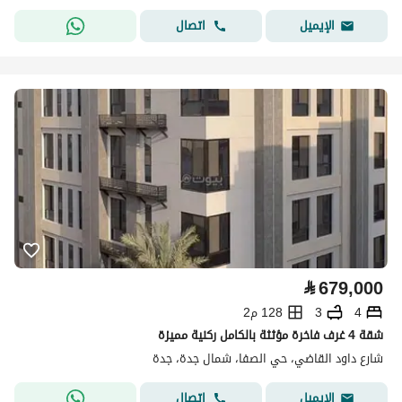
اتصال
الإيميل
⃁
679,000
4
3
128 م2
شقة 4 غرف فاخرة مؤثثة بالكامل ركنية مميزة
شارع داود القاضي، حي الصفا، شمال جدة، جدة
اتصال
الإيميل