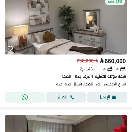
12% خصم
⃁
660,000
750,000
⃁
4
4
146 م2
شقة مؤثثة للتمليك 4 غرف جدة | الصفا
شارع الاعظمي، حي الصفا، شمال جدة، جدة
اتصال
الإيميل