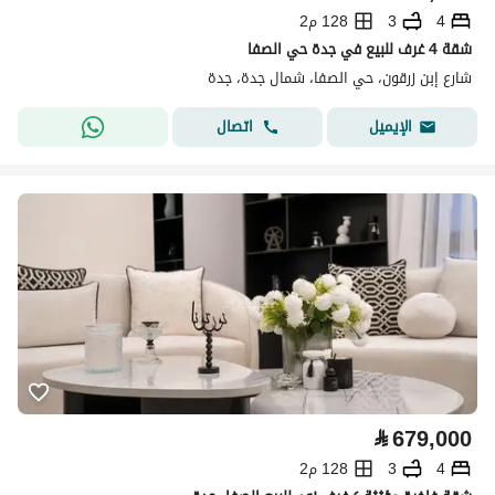
4
3
128 م2
شقة 4 غرف للبيع في جدة حي الصفا
شارع إبن زرقون، حي الصفا، شمال جدة، جدة
اتصال
الإيميل
⃁
679,000
4
3
128 م2