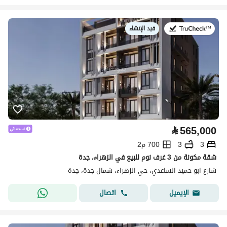
قيد الإنشاء
في:
⃁
565,000
3
3
700 م2
شقة مكونة من 3 غرف نوم للبيع في الزهراء، جدة
شارع ابو حميد الساعدي، حي الزهراء، شمال جدة، جدة
اتصال
الإيميل