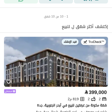
1 - 10 من 10 شقق
إكتشف أكثر شقق ل للبيع
قيد الإنشاء
في:
⃁
399,000
2
2
819 م2
شقة مكونة من غرفتين للبيع في أبحر الجنوبية، جدة
شارع غير معروف، حي ابحر الجنوبية، شمال جدة، جدة