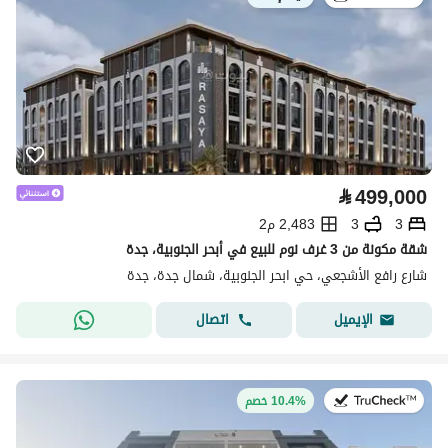
⃁
499,000
3
3
2,483 م2
شقة مكونة من 3 غرف نوم للبيع في أبحر الجنوبية، جدة
شارع رافع الأشجعي، حي ابحر الجنوبية، شمال جدة، جدة
اتصال
الإيميل
في:13 يوليو 2026
10.4% خصم