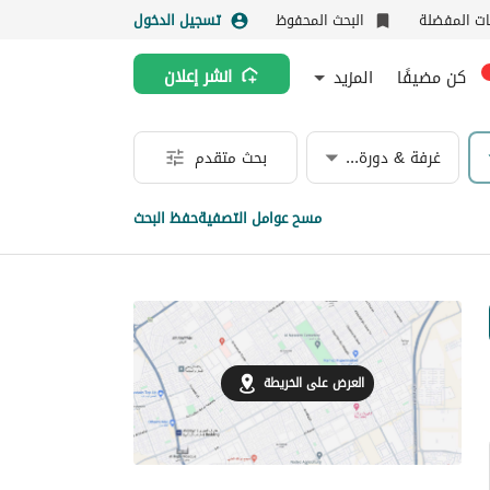
نات المفضلة
البحث المحفوظ
تسجيل الدخول
كن مضيفًا
المزيد
انشر إعلان
غرفة & دورة مياه
بحث متقدم
مسح عوامل التصفية
حفظ البحث
العرض على الخريطة