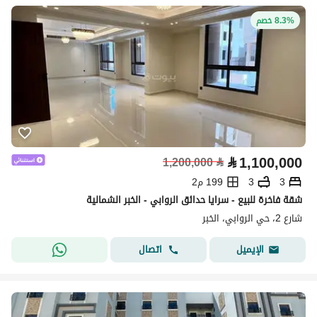
8.3% خصم
⃁
1,100,000
1,200,000
⃁
3
3
199 م2
شقة فاخرة للبيع - سرايا حدائق الروابي - الخبر الشمالية
شارع 2، حي الروابي، الخبر
اتصال
الإيميل