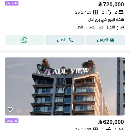
⃁
720,000
2
2
1,413 م2
شقه للبيع في برج ادل
شارع النخيل، حي الحمراء، الخبر
اتصال
الإيميل
⃁
620,000
1
1
1,407 م2