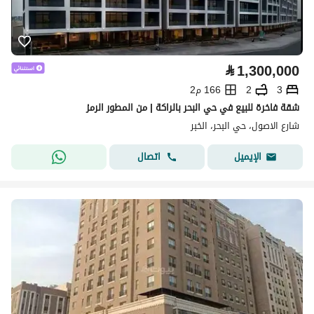
⃁
1,300,000
3
2
166 م2
شقة فاخرة للبيع في حي البحر بالراكة | من المطور الرمز
شارع الاصول، حي البحر، الخبر
اتصال
الإيميل