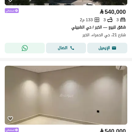
⃁
540,000
3
3
133 م2
شقق للبيع — الخبر / حي الشبيلي
شارع 21، حي الحمراء، الخبر
اتصال
الإيميل
⃁
540,000