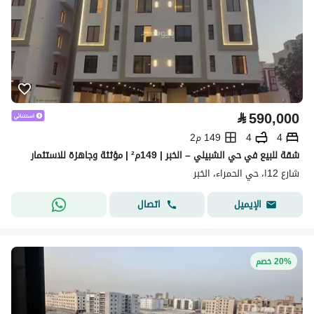
⃁
590,000
4
4
149 م2
شقة للبيع في حي الشبيلي – الخبر | 149م² | مؤثثة وجاهزة للاستثمار
شارع 12ا، حي الحمراء، الخبر
اتصال
الإيميل
20% خصم