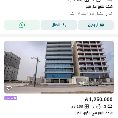
شقه للبيع ادل فيو
شارع النخيل، حي الحمراء، الخبر
اتصال
الإيميل
⃁
1,250,000
3
3
168 م2
شقة للبيع في الخُور، الخبر