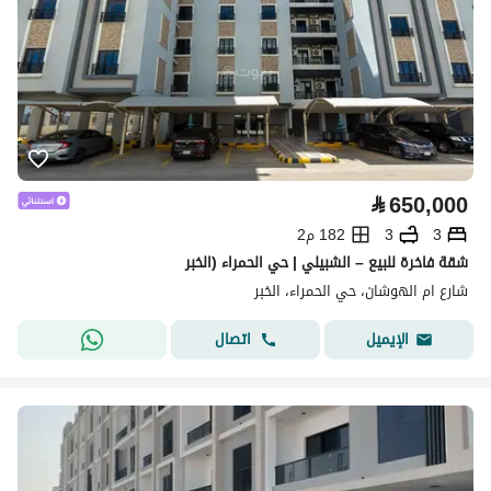
⃁
650,000
3
3
182 م2
شقة فاخرة للبيع – الشبيلي | حي الحمراء (الخبر
شارع ام الهوشان، حي الحمراء، الخبر
اتصال
الإيميل