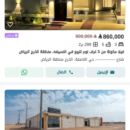
⃁
860,000
900,000
⃁
3
5
288 م2
فيلا مكونة من 3 غرف نوم للبيع في النسيفه، منطقة الخرج الرياض
شارع -------------، حي الناصفة، الخرج منطقة الرياض
اتصال
الإيميل