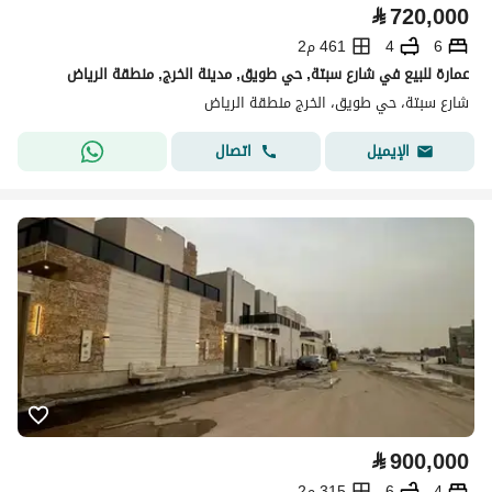
⃁
720,000
6
4
461 م2
عمارة للبيع في شارع سبتة, حي طويق, مدينة الخرج, منطقة الرياض
شارع سبتة، حي طويق، الخرج منطقة الرياض
اتصال
الإيميل
⃁
900,000
4
6
315 م2