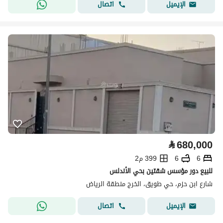
اتصال
الإيميل
⃁
680,000
6
6
399 م2
للبيع دور مؤسس شقتين بحي الأندلس
شارع ابن حزم، حي طويق، الخرج منطقة الرياض
اتصال
الإيميل