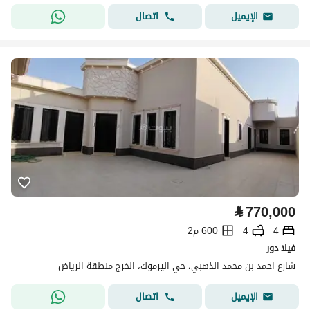
اتصال
الإيميل
⃁
770,000
4
4
600 م2
فيلا دور
شارع احمد بن محمد الذهبي، حي اليرموك، الخرج منطقة الرياض
اتصال
الإيميل