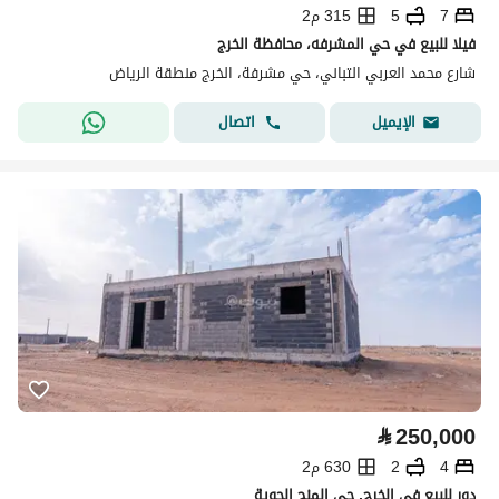
7
5
315 م2
فيلا للبيع في حي المشرفه، محافظة الخرج
شارع محمد العربي التباني، حي مشرفة، الخرج منطقة الرياض
اتصال
الإيميل
⃁
250,000
4
2
630 م2
دور للبيع في الخرج, حي المنح الجوية