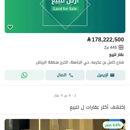
⃁
178,222,500
445 م2
عقار للبيع
شارع كامل بن عكرمه، حي الجامعة، الخرج منطقة الرياض
اتصال
الإيميل
1 - 4 من 4 عقار
إكتشف أكثر عقارات ل للبيع
4.4% خصم