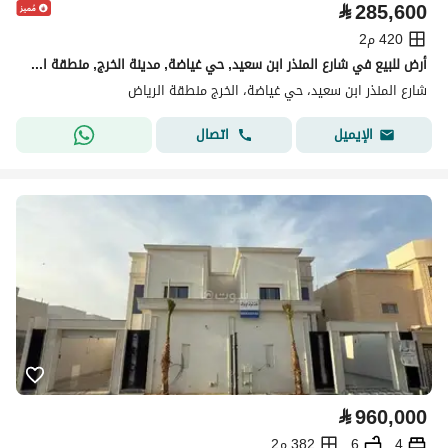
⃁
285,600
420 م2
أرض للبيع في شارع المنذر ابن سعيد, حي غياضة, مدينة الخرج, منطقة الرياض
شارع المنذر ابن سعيد، حي غياضة، الخرج منطقة الرياض
اتصال
الإيميل
⃁
960,000
4
6
382 م2