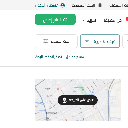
نات المفضلة
البحث المحفوظ
تسجيل الدخول
كن مضيفًا
المزيد
انشر إعلان
بحث متقدم
غرفة & دورة مياه
مسح عوامل التصفية
حفظ البحث
العرض على الخريطة