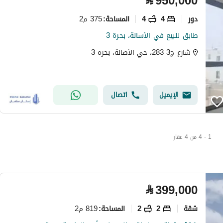
⃁
950,000
دور
4
4
375 م2
المساحة
:
طابق للبيع في الأسالة، بحرة 3
شارع ج3 283، حي الأصالة، بحره 3
الإيميل
اتصال
1 - 4 من 4 عقار
⃁
399,000
شقة
2
2
819 م2
المساحة
: