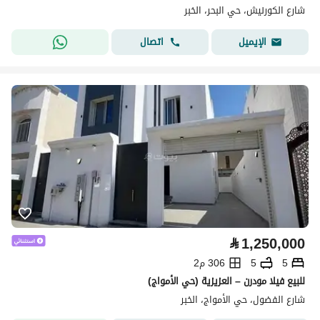
شارع الكورنيش، حي البحر، الخبر
اتصال
الإيميل
⃁
1,250,000
5
5
306 م2
للبيع فيلا مودرن – العزيزية (حي الأمواج)
شارع الفضول، حي الأمواج، الخبر