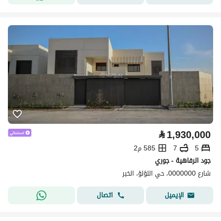
⃁
1,930,000
5
7
585 م2
جود الرفاهية - جوري
شارع 0000000، حي اللؤلؤ، الخبر
اتصال
الإيميل