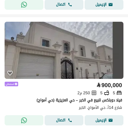
اتصال
الإيميل
⃁
900,000
5
5
250 م2
فيلا دوبلكس للبيع في الخبر – حي العزيزية (حي أمواج)
شارع 14أ، حي الأمواج، الخبر
اتصال
الإيميل