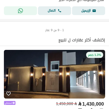
اتصال
الإيميل
1 - 9 من 9 عقار
إكتشف أكثر عقارات ل للبيع
1.3% خصم
⃁
1,430,000
1,450,000
⃁