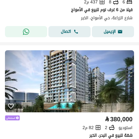
6
8
437 م2
فيلا من 6 غرف نوم للبيع في الأمواج
شارع الزراعة، حي الأمواج، الخبر
اتصال
الإيميل
⃁
380,000
استوديو
2
82 م2
شقة للبيع في البحر، الخبر