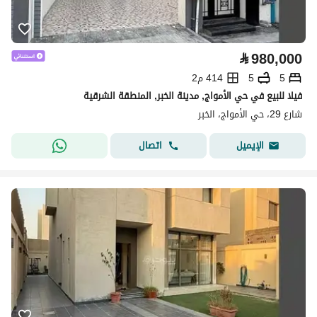
⃁
980,000
5
5
414 م2
فيلا للبيع في حي الأمواج, مدينة الخبر, المنطقة الشرقية
شارع 29، حي الأمواج، الخبر
اتصال
الإيميل