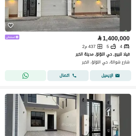
⃁
1,400,000
4
5
437 م2
فيلا للبيع, حي اللؤلؤ, مدينة الخبر
شارع شوالة، حي اللؤلؤ، الخبر
اتصال
الإيميل