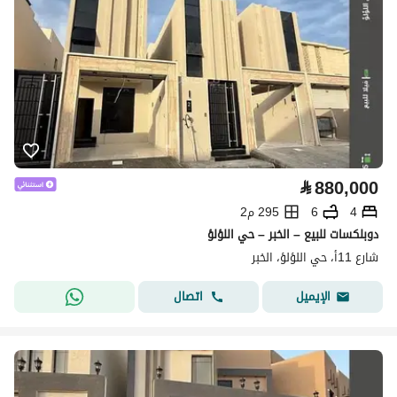
⃁
880,000
4
6
295 م2
دوبلكسات للبيع – الخبر – حي اللؤلؤ
شارع 11أ، حي اللؤلؤ، الخبر
اتصال
الإيميل