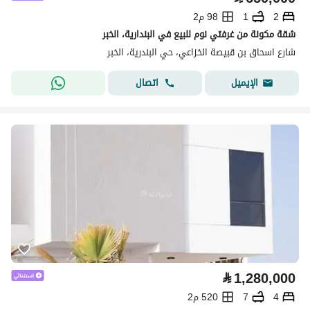
2
1
98 م2
شقة مكونة من غرفتي نوم للبيع في البندارية، الخبر
شارع اسحاق بن قبيصة الخزاعي، حي البندرية، الخبر
اتصال
الإيميل
⃁
1,280,000
4
7
520 م2