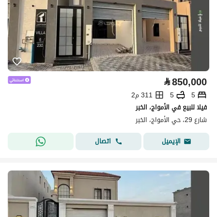
⃁
850,000
5
5
311 م2
فيلا للبيع في الأمواج، الخبر
شارع 29، حي الأمواج، الخبر
اتصال
الإيميل