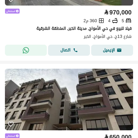
⃁
970,000
5
4
360 م2
فيلا للبيع في حي الأمواج, مدينة الخبر, المنطقة الشرقية
شارع 13ج، حي الأمواج، الخبر
اتصال
الإيميل
⃁
650,000