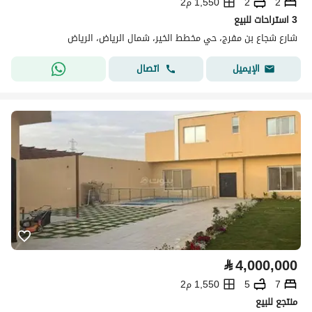
2
2
1,550 م2
3 استراحات للبيع
شارع شجاع بن مفرج، حي مخطط الخير، شمال الرياض، الرياض
اتصال
الإيميل
⃁
4,000,000
7
5
1,550 م2
منتجع للبيع