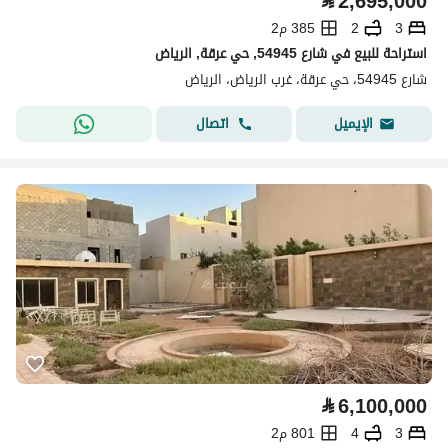
⃁
2,695,000
3
2
385 م2
استراحة للبيع في شارع 54945, حي عرقة, الرياض
شارع 54945، حي عرقة، غرب الرياض، الرياض
اتصال
الإيميل
⃁
6,100,000
3
4
801 م2