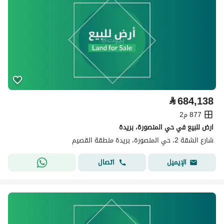
⃁
684,138
877 م2
ارض للبيع في حي المنصورة، بريدة
شارع الشقة 2، حي المنصورة، بريدة منطقة القصيم
اتصال
الإيميل