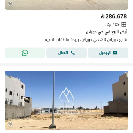
⃁
286,678
409 م2
أرض للبيع في حي حويلان
شارع حويلان 23، حي حويلان، بريدة منطقة القصيم
اتصال
الإيميل