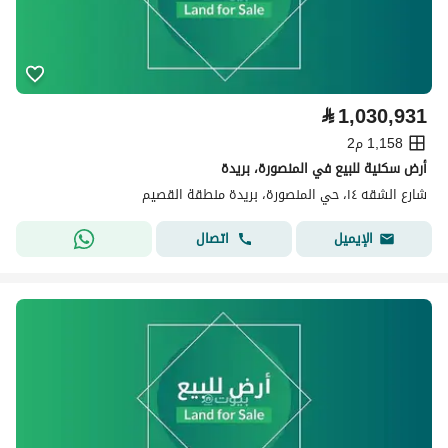
⃁
1,030,931
1,158 م2
أرض سكنية للبيع في المنصورة، بريدة
شارع الشقه ١٤، حي المنصورة، بريدة منطقة القصيم
اتصال
الإيميل