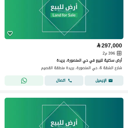
⃁
297,000
396 م2
أرض سكنية للبيع في حي المنصورة، بريدة
شارع الشقة 6، حي المنصورة، بريدة منطقة القصيم
اتصال
الإيميل