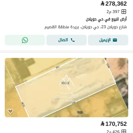
⃁
278,362
397 م2
أرض للبيع في حي حويلان
شارع حويلان 23، حي حويلان، بريدة منطقة القصيم
اتصال
الإيميل
⃁
170,752
426 م2