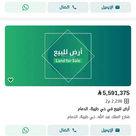
اتصال
الإيميل
⃁
5,591,375
2,236 م2
أرض للبيع في حي طيبة، الدمام
شارع الملك عبد الله، حي طيبة، الدمام
اتصال
الإيميل