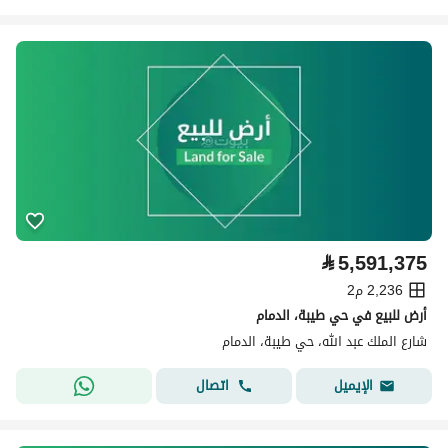
⃁
5,591,375
2,236 م2
أرض للبيع في حي طيبة، الدمام
شارع الملك عبد الله، حي طيبة، الدمام
اتصال
الإيميل