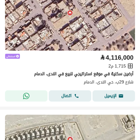
⃁
4,116,000
1,715 م2
أرضين سكنية في موقع استراتيجي للبيع في الندى، الدمام
شارع 29ب، حي الندى، الدمام
اتصال
الإيميل