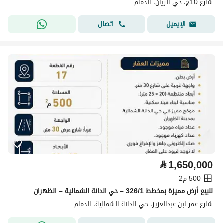
شارع 10ج، حي الريان، الدمام
اتصال
الإيميل
⃁
1,650,000
500 م2
للبيع أرض مميزة بمخطط 326/1 – حي الدانة الشمالية – الظهران
شارع عمر ابن عبدالعزيز، حي الدانة الشمالية، الدمام