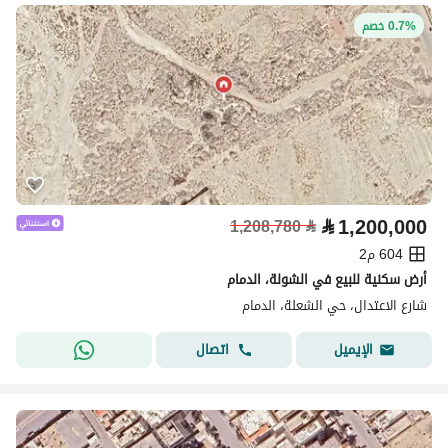
0.7% خصم
⃁
1,200,000
1,208,780
⃁
604 م2
أرض سكنية للبيع في الشولة، الدمام
شارع الاعتدال، حي الشعلة، الدمام
اتصال
الإيميل