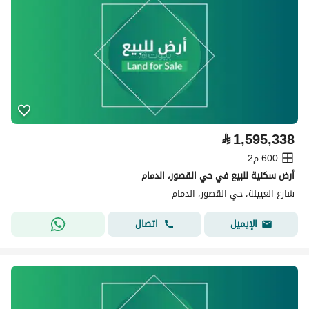
⃁
1,595,338
600 م2
أرض سكنية للبيع في حي القصور، الدمام
شارع العيينة، حي القصور، الدمام
اتصال
الإيميل