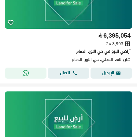
⃁
6,395,054
3,993 م2
أراضي للبيع في حي النور، الدمام
شارع نافع المدني، حي النور، الدمام
اتصال
الإيميل