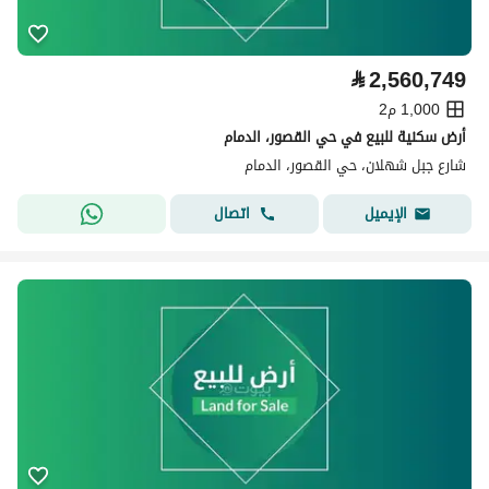
⃁
2,560,749
1,000 م2
أرض سكنية للبيع في حي القصور، الدمام
شارع جبل شهلان، حي القصور، الدمام
اتصال
الإيميل