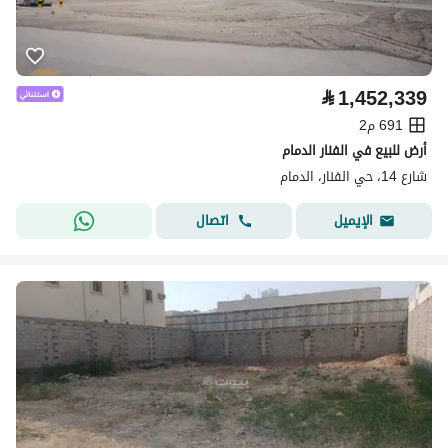
⃁
1,452,339
691 م2
أرض للبيع في الفنار الدمام
شارع 14، حي الفنار، الدمام
اتصال
الإيميل