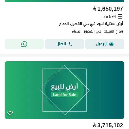
⃁
1,650,197
594 م2
أرض سكنية للبيع في حي القصور، الدمام
شارع العيينة، حي القصور، الدمام
اتصال
الإيميل
⃁
3,715,102