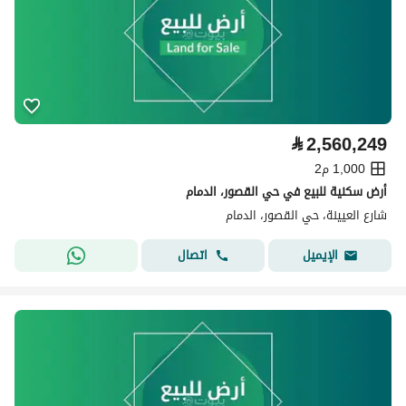
⃁
2,560,249
1,000 م2
أرض سكنية للبيع في حي القصور، الدمام
شارع العيينة، حي القصور، الدمام
اتصال
الإيميل