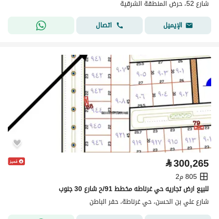
شارع 52، حرض المنطقة الشرقية
اتصال
الإيميل
⃁
300,265
805 م2
للبيع ارض تجاريه حي غرناطه مخطط 91/ح شارع 30 جنوب
شارع علي بن الحسن، حي غرناطة، حفر الباطن