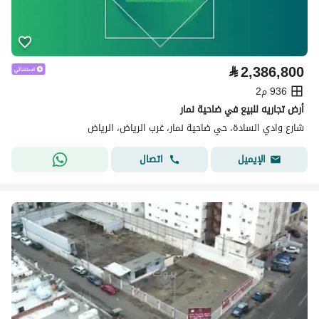
⃁
2,386,800
936 م2
أرض تجاريه للبيع في ضاحية نمار
شارع وادي السادة، حي ضاحية نمار، غرب الرياض، الرياض
اتصال
الإيميل