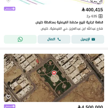
⃁
400,415
635 م2
قطعة تجارية للبيع مخطط الفيصلية بمحافظة خليص
شارع عبدالله ابن عبدالعزيز، حي الفيصلية، خليص
اتصال
الإيميل
⃁
4,500,000