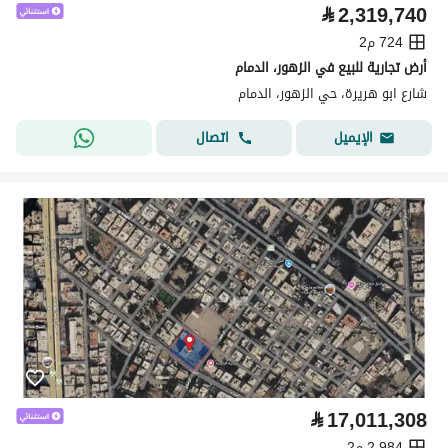
⃁
2,319,740
724 م2
أرض تجارية للبيع في الزهور، الدمام
شارع ابو هريرة، حي الزهور، الدمام
اتصال
الإيميل
⃁
17,011,308
2,984 م2