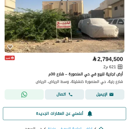
⃁
2,794,500
621 م2
أرض تجارية للبيع في حي المنصورة – شارع 30م
شارع رنية، حي المنصورة خنشليلة، وسط الرياض، الرياض
اتصال
الإيميل
أعلمني عن العقارات الجديدة
اراضي تجارية للبيع في عنيزة
حي المروج