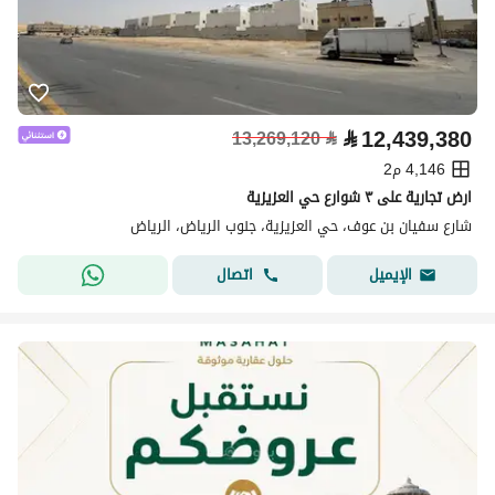
⃁
12,439,380
13,269,120
⃁
4,146 م2
ارض تجارية على ٣ شوارع حي العزيزية
شارع سفيان بن عوف، حي العزيزية، جنوب الرياض، الرياض
اتصال
الإيميل