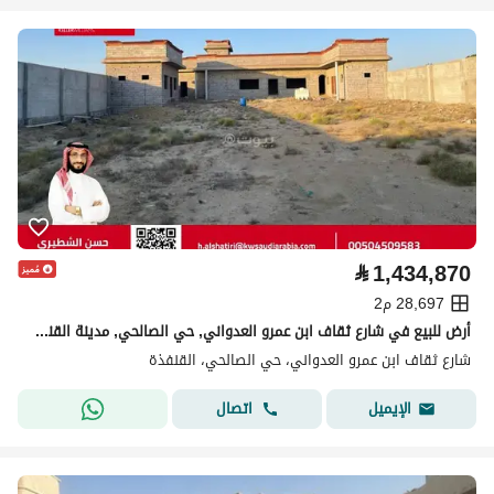
⃁
1,434,870
28,697 م2
أرض للبيع في شارع ثقاف ابن عمرو العدواني, حي الصالحي, مدينة القنفذة, منطقة مكة المكرمة
شارع ثقاف ابن عمرو العدواني، حي الصالحي، القنفذة
اتصال
الإيميل