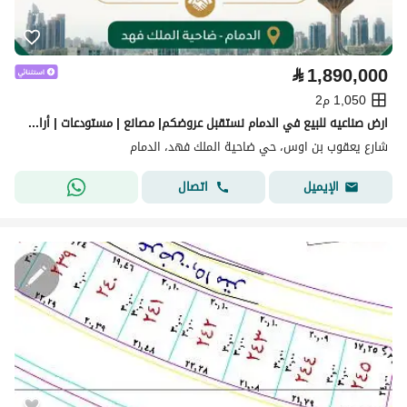
⃁
1,890,000
1,050 م2
ارض صناعيه للبيع في الدمام نستقبل عروضكم| مصانع | مستودعات | أراضٍي | عقارات صناعية.
شارع يعقوب بن اوس، حي ضاحية الملك فهد، الدمام
اتصال
الإيميل