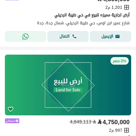
1,201 م2
أرض تجارية مميزه للبيع في حي طيبة الرحيلي
شارع عمير ابن اوس، حي طيبة الرحيلي، شمال جدة، جدة
اتصال
الإيميل
2% خصم
⃁
4,750,000
4,849,113
⃁
997 م2