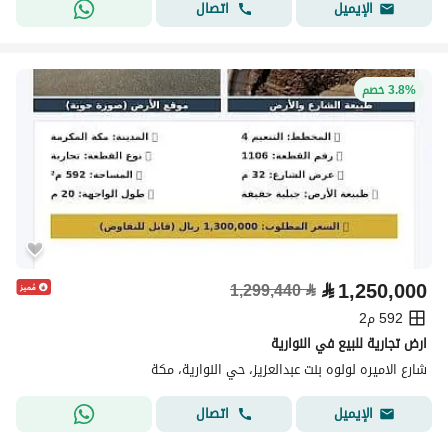
اتصال
الإيميل
3.8% خصم
⃁
1,250,000
1,299,440
⃁
592 م2
ارض تجارية للبيع في النوارية
شارع الاميره لولوه بنت عبدالعزيز، حي النوارية، مكة
اتصال
الإيميل