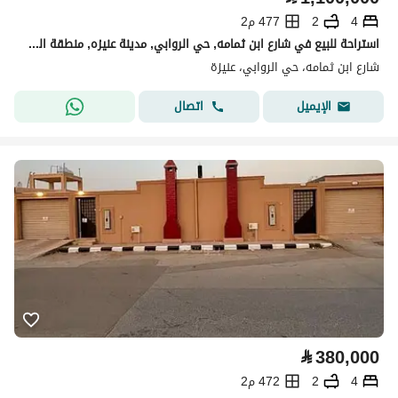
4
2
477 م2
استراحة للبيع في شارع ابن ثمامه, حي الروابي, مدينة عنيزه, منطقة القصيم
شارع ابن ثمامه، حي الروابي، عنيزة
اتصال
الإيميل
⃁
380,000
4
2
472 م2