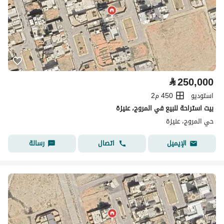
⃁
250,000
استوديو
450 م2
بيت استراحة للبيع في المروج، عنيزة
حي المروج، عنيزة
اتصال
رسالة
الإيميل