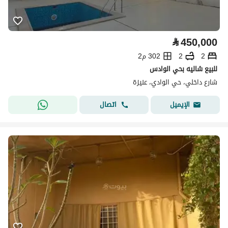
⃁
450,000
2
2
302 م2
للبيع شاليه بحي الوادس
شارع داخلي، حي الوادي، عنيزة
اتصال
الإيميل