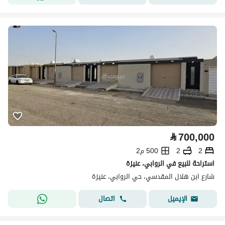
⃁
700,000
2
2
500 م2
استراحة للبيع في الروابي، عنيزة
شارع ابن هلال المقدسي، حي الروابي، عنيزة
اتصال
الإيميل