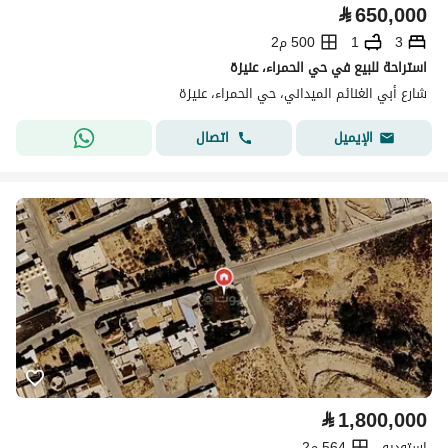
⃁
650,000
3
1
500 م2
استراحة للبيع في حي الحمراء، عنيزة
شارع أبي الغنائم الميداني، حي الحمراء، عنيزة
اتصال
الإيميل
⃁
1,800,000
استوديو
564 م2