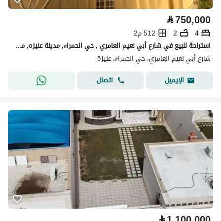
⃁
750,000
4
2
512 م2
استراحة للبيع في شارع أبي نعيم العامري , حي الحمراء, مدينة عنيزه, منطقة القصيم
شارع أبي نعيم العامري، حي الحمراء، عنيزة
اتصال
الإيميل
⃁
1,100,000