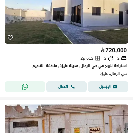
⃁
720,000
2
2
612 م2
استراحة للبيع في حي الرمال, مدينة عنيزة, منطقة القصيم
حي الرمال، عنيزة
اتصال
الإيميل