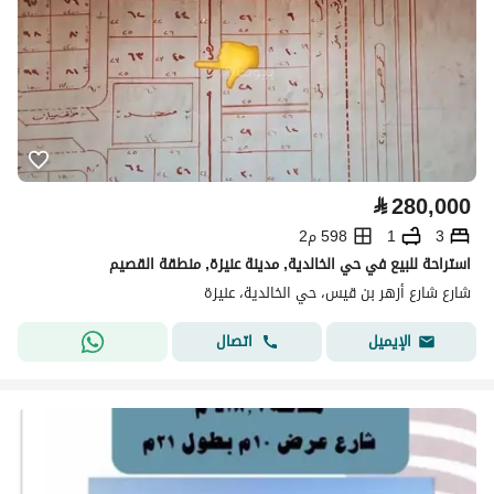
⃁
280,000
3
1
598 م2
استراحة للبيع في حي الخالدية, مدينة عنيزة, منطقة القصيم
شارع شارع أزهر بن قيس، حي الخالدية، عنيزة
اتصال
الإيميل