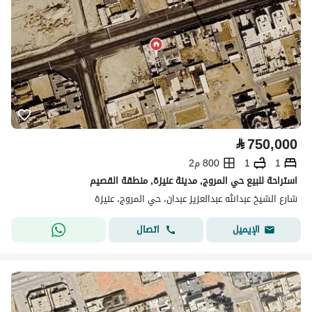
⃁
750,000
1
1
800 م2
استراحة للبيع حي المروج, مدينة عنيزة, منطقة القصيم
شارع الشيخ عبدالله عبدالعزيز عبدان، حي المروج، عنيزة
اتصال
الإيميل