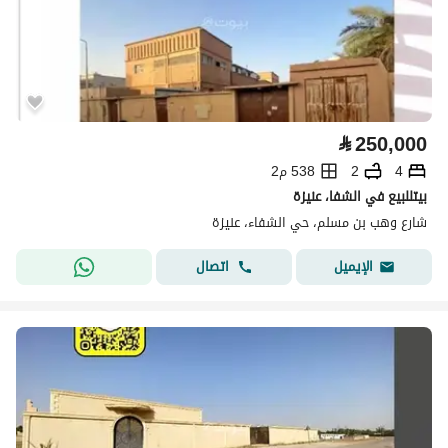
⃁
250,000
4
2
538 م2
بيتللبيع في الشفا، عنيزة
شارع وهب بن مسلم، حي الشفاء، عنيزة
اتصال
الإيميل