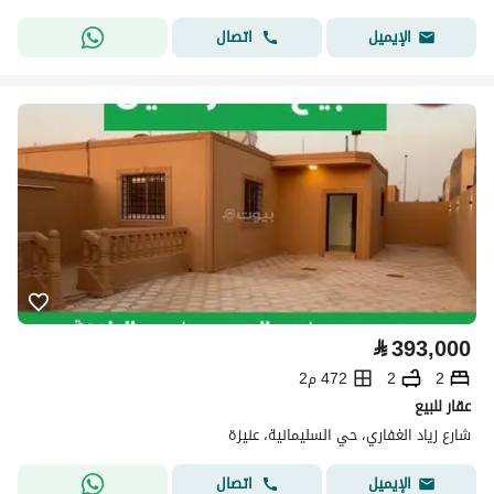
اتصال
الإيميل
⃁
393,000
2
2
472 م2
عقار للبيع
شارع زياد الغفاري، حي السليمانية، عنيزة
اتصال
الإيميل