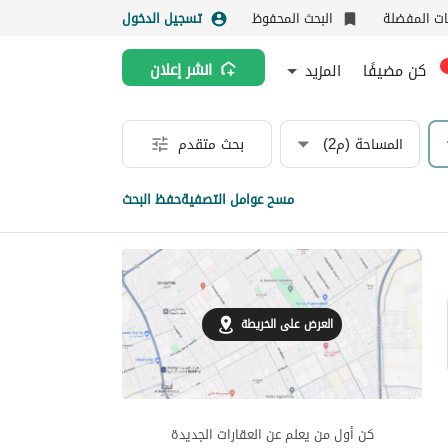
نات المفضلة
البحث المحفوظ
تسجيل الدخول
كن مضيفًا
المزيد
انشر إعلان
المساحة (م2)
بحث متقدم
مسح عوامل التصفية
حفظ البحث
العرض على الخريطة
كن أول من يعلم عن العقارات الجديدة