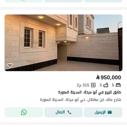
⃁
950,000
5
3
315 م2
طابق للبيع في أبو مرخة، المدينة المنورة
شارع مالك ابن مهلةل، حي أبو مرخة، المدينة المنورة
اتصال
الإيميل