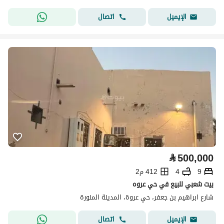
اتصال
الإيميل
⃁
500,000
9
4
412 م2
بيت شعبي للبيع في حي عروه
شارع ابراهيم بن جعفر، حي عروة، المدينة المنورة
اتصال
الإيميل