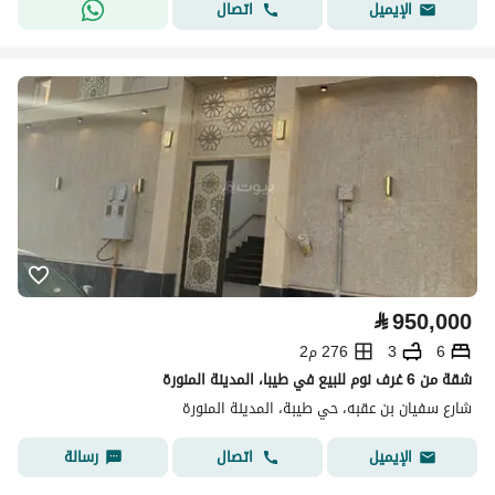
اتصال
الإيميل
⃁
950,000
6
3
276 م2
شقة من 6 غرف نوم للبيع في طيبا، المدينة المنورة
شارع سفيان بن عقبه، حي طيبة، المدينة المنورة
اتصال
رسالة
الإيميل