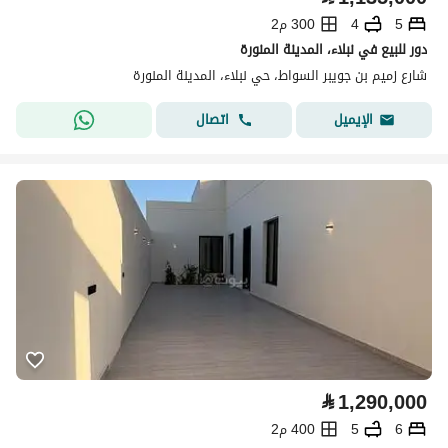
5
4
300 م2
دور للبيع في نبلاء، المدينة المنورة
شارع زميم بن جويبر السواط، حي نبلاء، المدينة المنورة
اتصال
الإيميل
⃁
1,290,000
6
5
400 م2