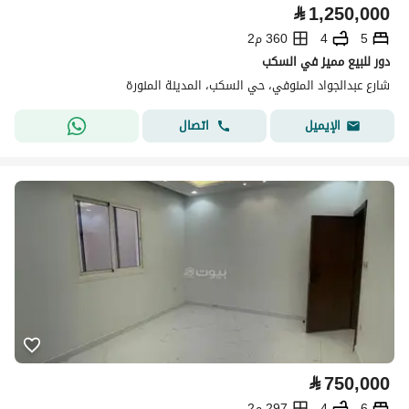
⃁
1,250,000
5
4
360 م2
دور للبيع مميز في السكب
شارع عبدالجواد المنوفي، حي السكب، المدينة المنورة
اتصال
الإيميل
⃁
750,000
6
4
297 م2