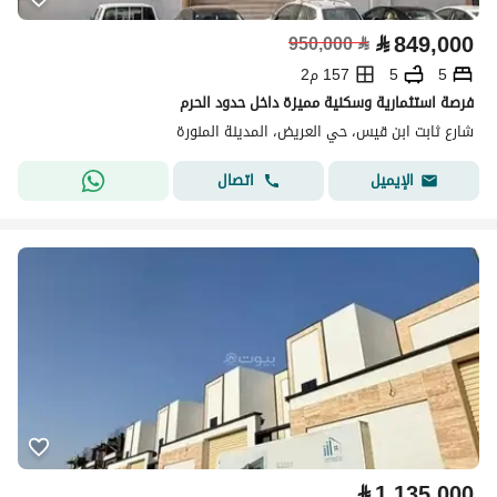
⃁
849,000
950,000
⃁
5
5
157 م2
فرصة استثمارية وسكنية مميزة داخل حدود الحرم
شارع ثابت ابن قيس، حي العريض، المدينة المنورة
اتصال
الإيميل
⃁
1,135,000