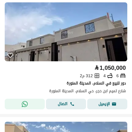
⃁
1,050,000
6
4
312 م2
دور للبيع في السلام، المدينة المنورة
شارع تميم ابن حجر، حي السلام، المدينة المنورة
اتصال
الإيميل