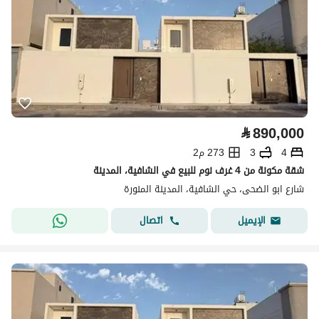
⃁
890,000
4
3
273 م2
شقة مكونة من 4 غرف نوم للبيع في الشافية، المدينة
شارع ابو الضحى، حي الشافية، المدينة المنورة
اتصال
الإيميل