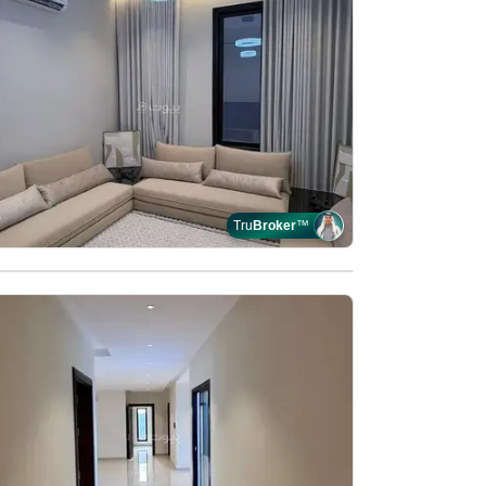
Tru
Broker
™