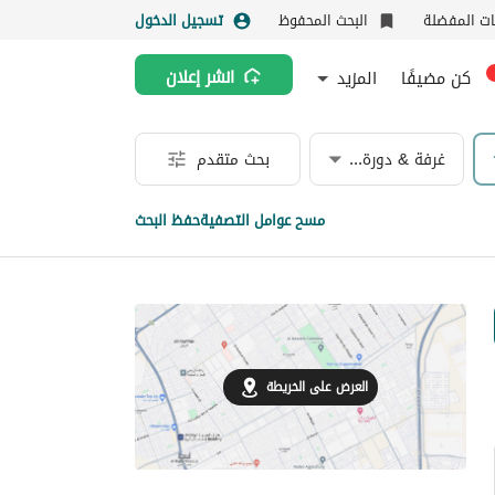
نات المفضلة
البحث المحفوظ
تسجيل الدخول
كن مضيفًا
المزيد
انشر إعلان
غرفة & دورة مياه
بحث متقدم
مسح عوامل التصفية
حفظ البحث
العرض على الخريطة