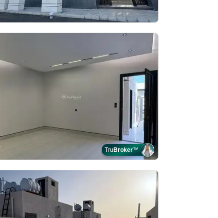
Tru
Broker
™