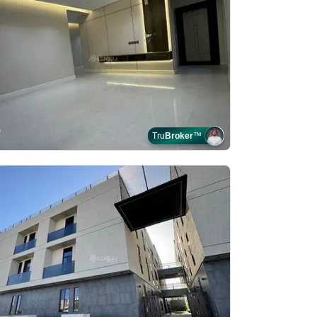
Tru
Broker
™