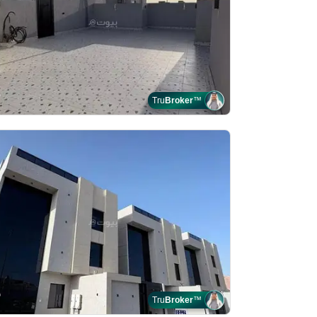
Tru
Broker
™
Tru
Broker
™