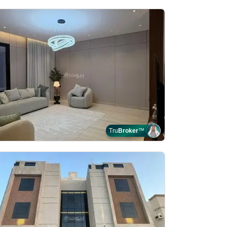
Tru
Broker
™