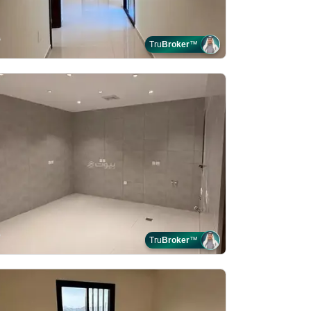
Tru
Broker
™
Tru
Broker
™